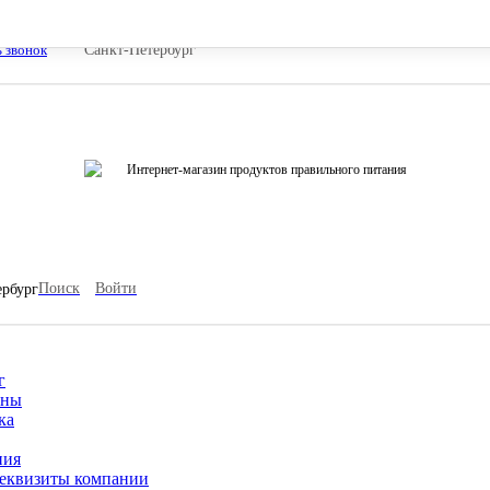
ь звонок
Санкт-Петербург
Интернет-магазин продуктов правильного питания
Поиск
Войти
ербург
г
ины
ка
ния
еквизиты компании