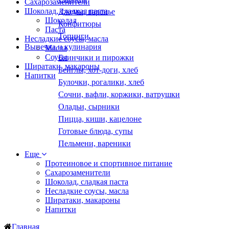
Сахарозаменители
Шоколад, сладкая паста
Джемы, варенье
Шоколад
Конфитюры
Паста
Топинги
Несладкие соусы, масла
Выпечка и кулинария
Масла
Соусы
Блинчики и пирожки
Ширатаки, макароны
Бейглы, хот-доги, хлеб
Напитки
Булочки, рогалики, хлеб
Сочни, вафли, коржики, ватрушки
Оладьи, сырники
Пицца, киши, кацелоне
Готовые блюда, супы
Пельмени, вареники
Еще
Протеиновое и спортивное питание
Сахарозаменители
Шоколад, сладкая паста
Несладкие соусы, масла
Ширатаки, макароны
Напитки
Главная