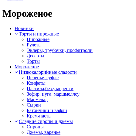
Мороженое
Новинки
Торты и пирожные
Пирожные
Рулеты
Эклеры, трубочки, профитроли
Десерты
Торты
Мороженое
Низкокалорийные сладости
Печенье, суфле
Конфеты
Пастила,безе, меренги
Зефир, нуга, маршмеллоу
Мармелад
Сырки
Батончики и вафли
Крем-пасты
Сладкие сиропы и джемы
Сиропы
Джемы, варенье