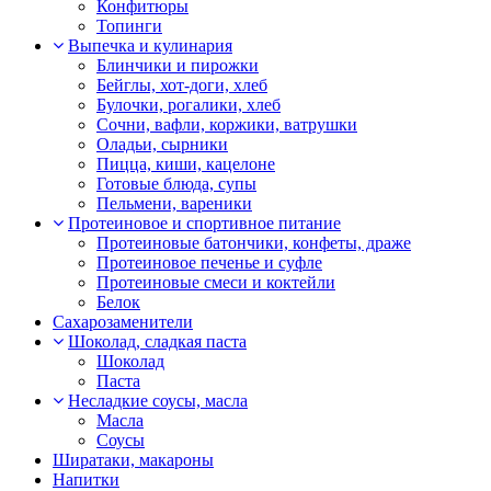
Конфитюры
Топинги
Выпечка и кулинария
Блинчики и пирожки
Бейглы, хот-доги, хлеб
Булочки, рогалики, хлеб
Сочни, вафли, коржики, ватрушки
Оладьи, сырники
Пицца, киши, кацелоне
Готовые блюда, супы
Пельмени, вареники
Протеиновое и спортивное питание
Протеиновые батончики, конфеты, драже
Протеиновое печенье и суфле
Протеиновые смеси и коктейли
Белок
Сахарозаменители
Шоколад, сладкая паста
Шоколад
Паста
Несладкие соусы, масла
Масла
Соусы
Ширатаки, макароны
Напитки