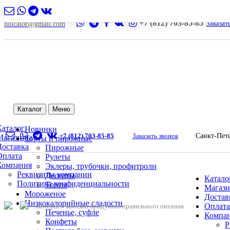
+7 (812) 703-85-85
Заказат
nolcalor@gmail.com
Каталог
Меню
Каталог
Новинки
+7 (812) 703-85-85
Заказать звонок
Санкт-Пет
Магазины
Торты и пирожные
Доставка
Пирожные
Оплата
Рулеты
Компания
Эклеры, трубочки, профитроли
Реквизиты компании
Десерты
Катало
Политика конфиденциальности
Торты
Магаз
Мороженое
Достав
Низкокалорийные сладости
Оплата
Интернет-магазин продуктов правильного питания
Печенье, суфле
Компа
Конфеты
Р