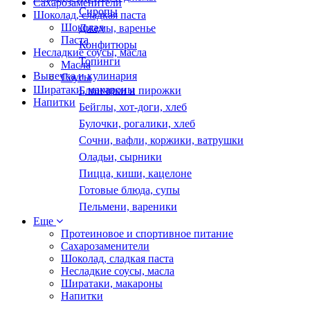
Сахарозаменители
Сиропы
Шоколад, сладкая паста
Шоколад
Джемы, варенье
Паста
Конфитюры
Несладкие соусы, масла
Топинги
Масла
Выпечка и кулинария
Соусы
Ширатаки, макароны
Блинчики и пирожки
Напитки
Бейглы, хот-доги, хлеб
Булочки, рогалики, хлеб
Сочни, вафли, коржики, ватрушки
Оладьи, сырники
Пицца, киши, кацелоне
Готовые блюда, супы
Пельмени, вареники
Еще
Протеиновое и спортивное питание
Сахарозаменители
Шоколад, сладкая паста
Несладкие соусы, масла
Ширатаки, макароны
Напитки