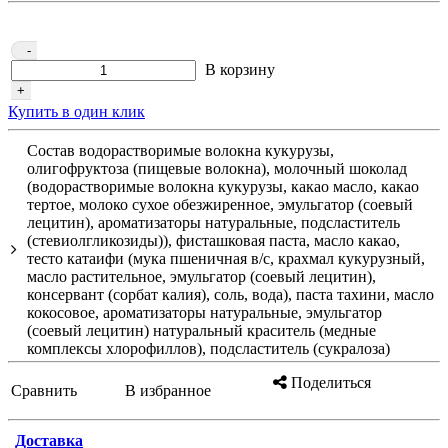
-
В корзину
+
Купить в один клик
Состав водорастворимые волокна кукурузы,
олигофруктоза (пищевые волокна), молочный шоколад
(водорастворимые волокна кукурузы, какао масло, какао
тертое, молоко сухое обезжиренное, эмульгатор (соевый
лецитин), ароматизаторы натуральные, подсластитель
(стевиолгликозиды)), фисташковая паста, масло какао,
тесто катаифи (мука пшеничная в/с, крахмал кукурузный,
масло растительное, эмульгатор (соевый лецитин),
консервант (сорбат калия), соль, вода), паста тахини, масло
кокосовое, ароматизаторы натуральные, эмульгатор
(соевый лецитин) натуральный краситель (медные
комплексы хлорофиллов), подсластитель (сукралоза)
Поделиться
Сравнить
В избранное
Доставка