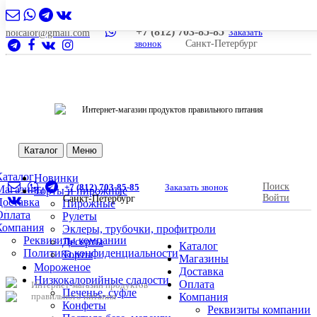
+7 (812) 703-85-85
Заказать
nolcalor@gmail.com
звонок
Санкт-Петербург
Интернет-магазин продуктов правильного питания
Каталог
Меню
Каталог
Новинки
Поиск
+7 (812) 703-85-85
Заказать звонок
Магазины
Торты и пирожные
Войти
Санкт-Петербург
Доставка
Пирожные
Оплата
Рулеты
Компания
Эклеры, трубочки, профитроли
Реквизиты компании
Десерты
Каталог
Политика конфиденциальности
Торты
Магазины
Мороженое
Доставка
Низкокалорийные сладости
Оплата
Интернет-магазин продуктов
Печенье, суфле
правильного питания
Компания
Конфеты
Реквизиты компании