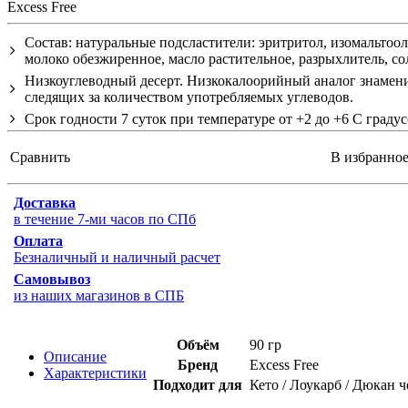
Excess Free
Состав: натуральные подсластители: эритритол, изомальтоол
молоко обезжиренное, масло растительное, разрыхлитель, со
Низкоуглеводный десерт. Низкокалоорийный аналог знаменит
следящих за количеством употребляемых углеводов.
Срок годности 7 суток при температуре от +2 до +6 С градус
Сравнить
В избранно
Доставка
в течение 7-ми часов по СПб
Оплата
Безналичный и наличный расчет
Самовывоз
из наших магазинов в СПБ
Объём
90 гр
Описание
Бренд
Excess Free
Характеристики
Подходит для
Кето / Лоукарб / Дюкан 