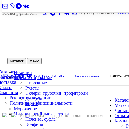
+7 (812) 703-85-85
Заказат
nolcalor@gmail.com
Каталог
Меню
Каталог
Новинки
+7 (812) 703-85-85
Заказать звонок
Санкт-Пет
Магазины
Торты и пирожные
Доставка
Пирожные
Оплата
Рулеты
Компания
Эклеры, трубочки, профитроли
Реквизиты компании
Десерты
Катало
Политика конфиденциальности
Торты
Магаз
Мороженое
Достав
Низкокалорийные сладости
Оплата
Интернет-магазин продуктов правильного питания
Печенье, суфле
Компа
Конфеты
Р