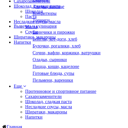
Сахарозаменители
Шоколад, сладкая паста
Джемы, варенье
Шоколад
Конфитюры
Паста
Топинги
Несладкие соусы, масла
Выпечка и кулинария
Масла
Соусы
Блинчики и пирожки
Ширатаки, макароны
Бейглы, хот-доги, хлеб
Напитки
Булочки, рогалики, хлеб
Сочни, вафли, коржики, ватрушки
Оладьи, сырники
Пицца, киши, кацелоне
Готовые блюда, супы
Пельмени, вареники
Еще
Протеиновое и спортивное питание
Сахарозаменители
Шоколад, сладкая паста
Несладкие соусы, масла
Ширатаки, макароны
Напитки
Главная