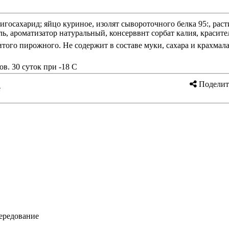
игосахарид; яйцо куриное, изолят сывороточного белка 95:, рас
ль, ароматизатор натуральный, консерввнт сорбат калия, красите
ого пирожного. Не содержит в составе муки, сахара и крахмала,
ов. 30 суток при -18 С
Поделит
е
чередование