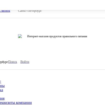
ь звонок
Санкт-Петербург
Интернет-магазин продуктов правильного питания
Поиск
Войти
ербург
г
ины
ка
ния
еквизиты компании