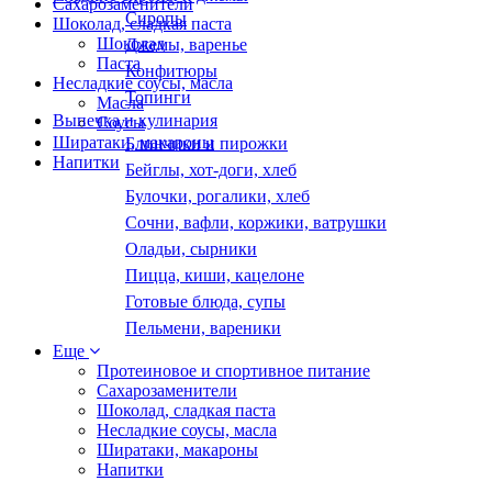
Сахарозаменители
Сиропы
Шоколад, сладкая паста
Шоколад
Джемы, варенье
Паста
Конфитюры
Несладкие соусы, масла
Топинги
Масла
Выпечка и кулинария
Соусы
Ширатаки, макароны
Блинчики и пирожки
Напитки
Бейглы, хот-доги, хлеб
Булочки, рогалики, хлеб
Сочни, вафли, коржики, ватрушки
Оладьи, сырники
Пицца, киши, кацелоне
Готовые блюда, супы
Пельмени, вареники
Еще
Протеиновое и спортивное питание
Сахарозаменители
Шоколад, сладкая паста
Несладкие соусы, масла
Ширатаки, макароны
Напитки