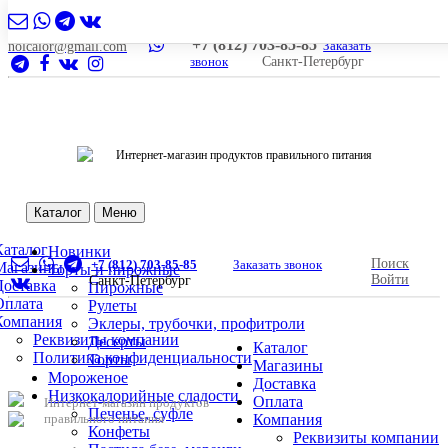
+7 (812) 703-85-85
Заказать
nolcalor@gmail.com
звонок
Санкт-Петербург
Интернет-магазин продуктов правильного питания
Каталог
Меню
Каталог
Новинки
Поиск
+7 (812) 703-85-85
Заказать звонок
Магазины
Торты и пирожные
Войти
Санкт-Петербург
Доставка
Пирожные
Оплата
Рулеты
Компания
Эклеры, трубочки, профитроли
Реквизиты компании
Десерты
Каталог
Политика конфиденциальности
Торты
Магазины
Мороженое
Доставка
Низкокалорийные сладости
Оплата
Интернет-магазин продуктов
Печенье, суфле
правильного питания
Компания
Конфеты
Реквизиты компании