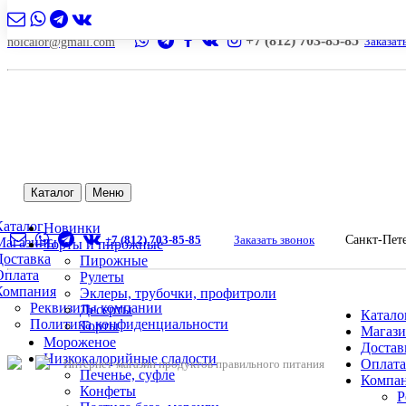
+7 (812) 703-85-85
Заказат
nolcalor@gmail.com
Каталог
Меню
Каталог
Новинки
+7 (812) 703-85-85
Заказать звонок
Санкт-Пет
Магазины
Торты и пирожные
Доставка
Пирожные
Оплата
Рулеты
Компания
Эклеры, трубочки, профитроли
Реквизиты компании
Десерты
Катало
Политика конфиденциальности
Торты
Магаз
Мороженое
Достав
Низкокалорийные сладости
Оплата
Интернет-магазин продуктов правильного питания
Печенье, суфле
Компа
Конфеты
Р