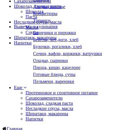
Сахарозаменители
Шоколад, сладкая паста
Джемы, варенье
Шоколад
Конфитюры
Паста
Топинги
Несладкие соусы, масла
Выпечка и кулинария
Масла
Соусы
Блинчики и пирожки
Ширатаки, макароны
Бейглы, хот-доги, хлеб
Напитки
Булочки, рогалики, хлеб
Сочни, вафли, коржики, ватрушки
Оладьи, сырники
Пицца, киши, кацелоне
Готовые блюда, супы
Пельмени, вареники
Еще
Протеиновое и спортивное питание
Сахарозаменители
Шоколад, сладкая паста
Несладкие соусы, масла
Ширатаки, макароны
Напитки
Главная