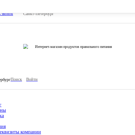
ь звонок
Санкт-Петербург
Интернет-магазин продуктов правильного питания
Поиск
Войти
ербург
г
ины
ка
ния
еквизиты компании