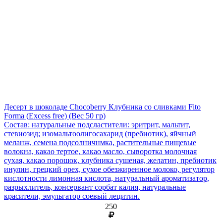
Десерт в шоколаде Chocoberry Клубника со сливками Fito
Forma (Excess free)
(Вес 50 гр)
Состав: натуральные подсластители: эритрит, мальтит,
стевиозид; изомальтоолигосахарид (пребиотик), яйчный
меланж, семена подсолничнмка, растительные пищевые
волокна, какао тертое, какао масло, сыворотка молочная
сухая, какао порошок, клубника сушеная, желатин, пребиотик
инулин, грецкий орех, сухое обезжиренное молоко, регулятор
кислотности лимонная кислота, натуральный ароматизатор,
разрыхлитель, консервант сорбат калия, натуральные
красители, эмульгатор соевый лецитин.
250