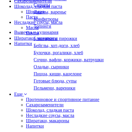
Сахарозаменители
Сиропы
Шоколад, сладкая паста
Шоколад
Джемы, варенье
Паста
Конфитюры
Несладкие соусы, масла
Топинги
Масла
Выпечка и кулинария
Соусы
Ширатаки, макароны
Блинчики и пирожки
Напитки
Бейглы, хот-доги, хлеб
Булочки, рогалики, хлеб
Сочни, вафли, коржики, ватрушки
Оладьи, сырники
Пицца, киши, кацелоне
Готовые блюда, супы
Пельмени, вареники
Еще
Протеиновое и спортивное питание
Сахарозаменители
Шоколад, сладкая паста
Несладкие соусы, масла
Ширатаки, макароны
Напитки