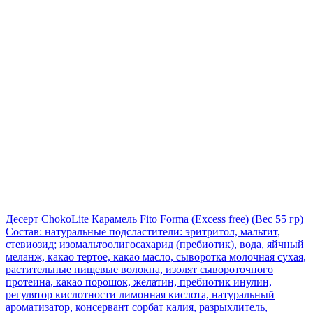
Десерт ChokoLite Карамель Fito Forma (Excess free)
(Вес 55 гр)
Состав: натуральные подсластители: эритритол, мальтит,
стевиозид; изомальтоолигосахарид (пребиотик), вода, яйчный
меланж, какао тертое, какао масло, сыворотка молочная сухая,
растительные пищевые волокна, изолят сывороточного
протеина, какао порошок, желатин, пребиотик инулин,
регулятор кислотности лимонная кислота, натуральный
ароматизатор, консервант сорбат калия, разрыхлитель,