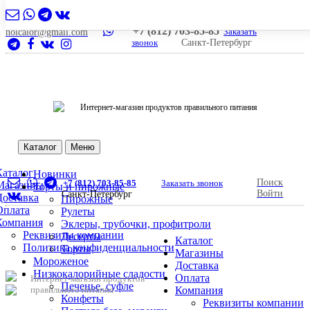
+7 (812) 703-85-85
Заказать
nolcalor@gmail.com
звонок
Санкт-Петербург
Интернет-магазин продуктов правильного питания
Каталог
Меню
Каталог
Новинки
Поиск
+7 (812) 703-85-85
Заказать звонок
Магазины
Торты и пирожные
Войти
Санкт-Петербург
Доставка
Пирожные
Оплата
Рулеты
Компания
Эклеры, трубочки, профитроли
Реквизиты компании
Десерты
Каталог
Политика конфиденциальности
Торты
Магазины
Мороженое
Доставка
Низкокалорийные сладости
Оплата
Интернет-магазин продуктов
Печенье, суфле
правильного питания
Компания
Конфеты
Реквизиты компании