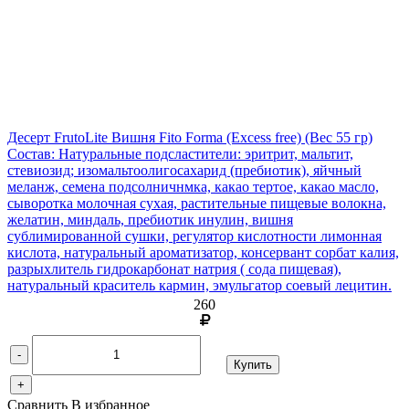
Десерт FrutoLite Вишня Fito Forma (Excess free)
(Вес 55 гр)
Состав: Натуральные подсластители: эритрит, мальтит,
стевиозид; изомальтоолигосахарид (пребиотик), яйчный
меланж, семена подсолничнмка, какао тертое, какао масло,
сыворотка молочная сухая, растительные пищевые волокна,
желатин, миндаль, пребиотик инулин, вишня
сублимированной сушки, регулятор кислотности лимонная
кислота, натуральный ароматизатор, консервант сорбат калия,
разрыхлитель гидрокарбонат натрия ( сода пищевая),
натуральный краситель кармин, эмульгатор соевый лецитин.
260
-
Купить
+
Сравнить
В избранное