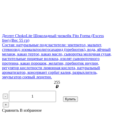
Десерт ChokoLite Шоколадный чизкейк Fito Forma (Excess
free)
(Вес 55 гр)
Состав: натуральные подсластители: эритритол, мальтит,
стевиозид; изомальтоолигосахарид (пребиотик), вода, яйчный
меланж, какао тертое, какао масло, сыворотка молочная сухая,
растительные пищевые волокна, изолят сывороточного
протеина, какао порошок, желатин, пребиотик инулин,
регулятор кислотности лимонная кислота, натуральный
ароматизатор, консервант сорбат калия, разрыхлитель,
эмульгатор соевый лецитин.
255
-
Купить
+
Сравнить
В избранное