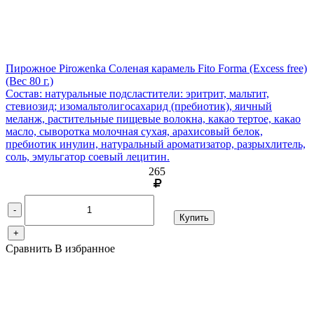
Пирожное Piroжenka Соленая карамель Fito Forma (Excess free)
(Вес 80 г.)
Состав: натуральные подсластители: эритрит, мальтит,
стевиозид; изомальтолигосахарид (пребиотик), яичный
меланж, растительные пищевые волокна, какао тертое, какао
масло, сыворотка молочная сухая, арахисовый белок,
пребиотик инулин, натуральный ароматизатор, разрыхлитель,
соль, эмульгатор соевый лецитин.
265
-
Купить
+
Сравнить
В избранное