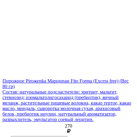
Пирожное Piroжenka Марципан Fito Forma (Excess free)
(Вес
80 гр)
Состав: натуральные подсластители: эритрит, мальтит,
стевиозид; изомальтолигосахарид (пребиотик), яичный
меланж, растительные пищевые волокна, какао тертое, какао
масло, миндаль, сыворотка молочная сухая, арахисовый
белок, пребиотик инулин, натуральный ароматизатор,
разрыхлитель, эмульгатор соевый лецитин.
270