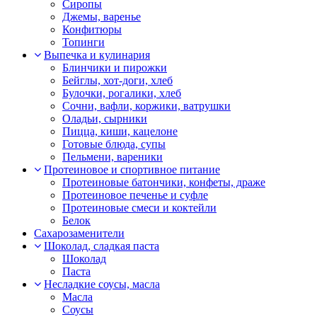
Сиропы
Джемы, варенье
Конфитюры
Топинги
Выпечка и кулинария
Блинчики и пирожки
Бейглы, хот-доги, хлеб
Булочки, рогалики, хлеб
Сочни, вафли, коржики, ватрушки
Оладьи, сырники
Пицца, киши, кацелоне
Готовые блюда, супы
Пельмени, вареники
Протеиновое и спортивное питание
Протеиновые батончики, конфеты, драже
Протеиновое печенье и суфле
Протеиновые смеси и коктейли
Белок
Сахарозаменители
Шоколад, сладкая паста
Шоколад
Паста
Несладкие соусы, масла
Масла
Соусы