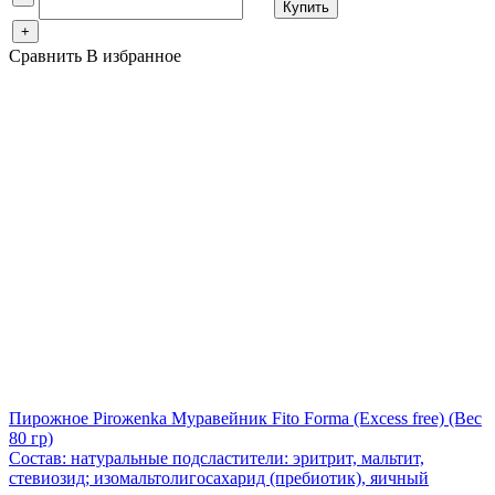
Купить
+
Сравнить
В избранное
Пирожное Piroжenka Муравейник Fito Forma (Excess free)
(Вес
80 гр)
Состав: натуральные подсластители: эритрит, мальтит,
стевиозид; изомальтолигосахарид (пребиотик), яичный