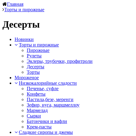
Главная
Торты и пирожные
Десерты
Новинки
Торты и пирожные
Пирожные
Рулеты
Эклеры, трубочки, профитроли
Десерты
Торты
Мороженое
Низкокалорийные сладости
Печенье, суфле
Конфеты
Пастила,безе, меренги
Зефир, нуга, маршмеллоу
Мармелад
Сырки
Батончики и вафли
Крем-пасты
Сладкие сиропы и джемы