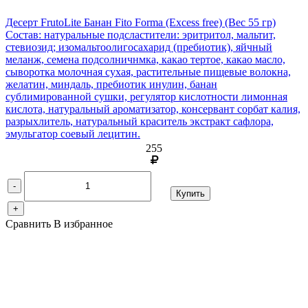
Десерт FrutoLite Банан Fito Forma (Excess free)
(Вес 55 гр)
Состав: натуральные подсластители: эритритол, мальтит,
стевиозид; изомальтоолигосахарид (пребиотик), яйчный
меланж, семена подсолничнмка, какао тертое, какао масло,
сыворотка молочная сухая, растительные пищевые волокна,
желатин, миндаль, пребиотик инулин, банан
сублимированной сушки, регулятор кислотности лимонная
кислота, натуральный ароматизатор, консервант сорбат калия,
разрыхлитель, натуральный краситель экстракт сафлора,
эмульгатор соевый лецитин.
255
-
Купить
+
Сравнить
В избранное