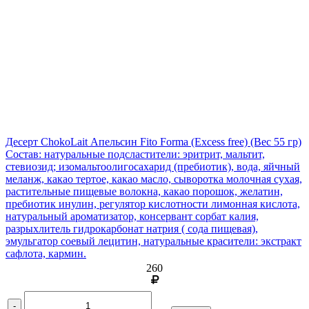
Десерт ChokoLait Апельсин Fito Forma (Excess free)
(Вес 55 гр)
Состав: натуральные подсластители: эритрит, мальтит,
стевиозид; изомальтоолигосахарид (пребиотик), вода, яйчный
меланж, какао тертое, какао масло, сыворотка молочная сухая,
растительные пищевые волокна, какао порошок, желатин,
пребиотик инулин, регулятор кислотности лимонная кислота,
натуральный ароматизатор, консервант сорбат калия,
разрыхлитель гидрокарбонат натрия ( сода пищевая),
эмульгатор соевый лецитин, натуральные красители: экстракт
сафлота, кармин.
260
-