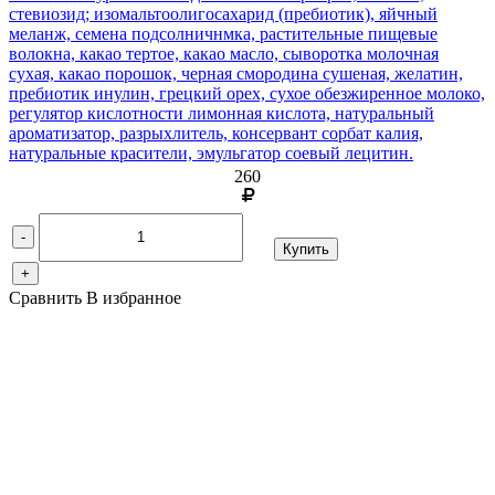
стевиозид; изомальтоолигосахарид (пребиотик), яйчный
меланж, семена подсолничнмка, растительные пищевые
волокна, какао тертое, какао масло, сыворотка молочная
сухая, какао порошок, черная смородина сушеная, желатин,
пребиотик инулин, грецкий орех, сухое обезжиренное молоко,
регулятор кислотности лимонная кислота, натуральный
ароматизатор, разрыхлитель, консервант сорбат калия,
натуральные красители, эмульгатор соевый лецитин.
260
-
Купить
+
Сравнить
В избранное