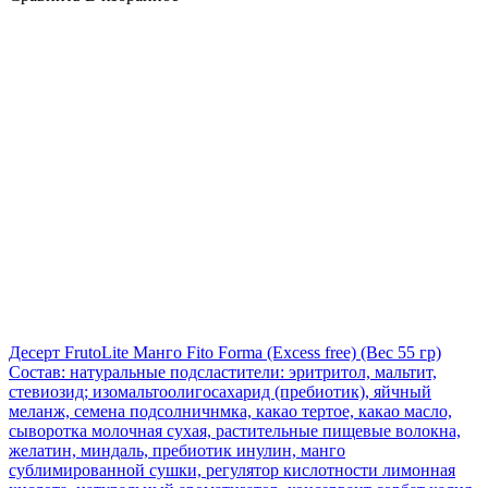
Десерт FrutoLite Манго Fito Forma (Excess free)
(Вес 55 гр)
Состав: натуральные подсластители: эритритол, мальтит,
стевиозид; изомальтоолигосахарид (пребиотик), яйчный
меланж, семена подсолничнмка, какао тертое, какао масло,
сыворотка молочная сухая, растительные пищевые волокна,
желатин, миндаль, пребиотик инулин, манго
сублимированной сушки, регулятор кислотности лимонная