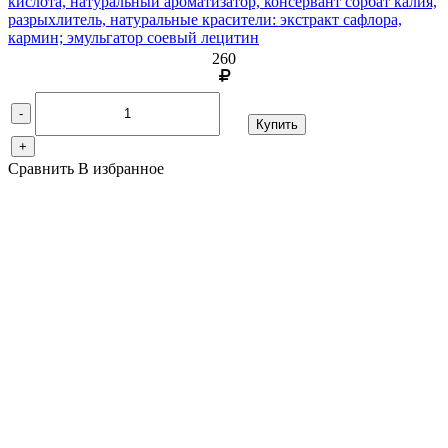
кислота, натуральный ароматизатор, консервант сорбат калия,
разрыхлитель, натуральные красители: экстракт сафлора,
кармин; эмульгатор соевый лецитин
260
-
Купить
+
Сравнить
В избранное