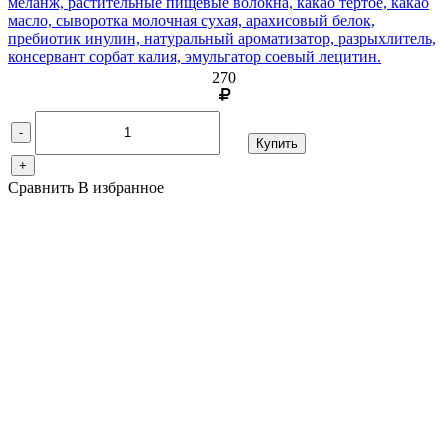
меланж, растительные пищевые волокна, какао тертое, какао
масло, сыворотка молочная сухая, арахисовый белок,
пребиотик инулин, натуральный ароматизатор, разрыхлитель,
консервант сорбат калия, эмульгатор соевый лецитин.
270
-
Купить
+
Сравнить
В избранное