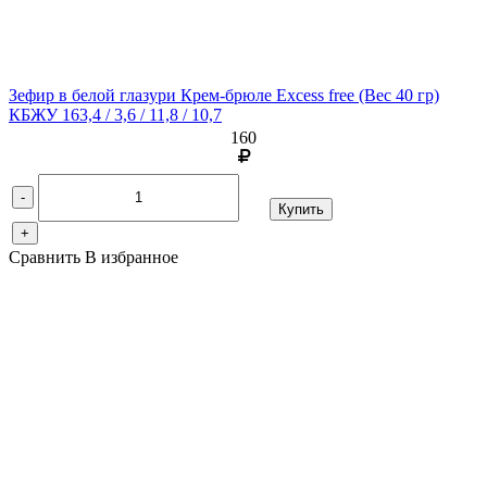
Зефир в белой глазури Крем-брюле Excess free
(Вес 40 гр)
КБЖУ 163,4 / 3,6 / 11,8 / 10,7
160
-
Купить
+
Сравнить
В избранное