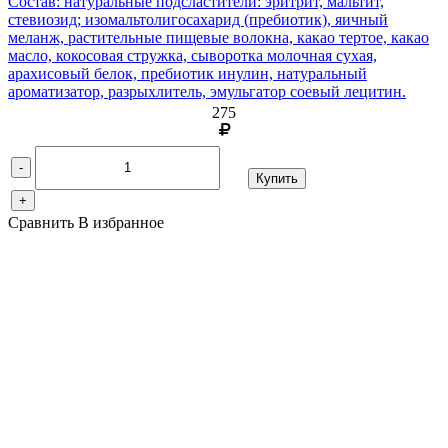
Состав: натуральные подсластители: эритрит, мальтит,
стевиозид; изомальтолигосахарид (пребиотик), яичный
меланж, растительные пищевые волокна, какао тертое, какао
масло, кокосовая стружка, сыворотка молочная сухая,
арахисовый белок, пребиотик инулин, натуральный
ароматизатор, разрыхлитель, эмульгатор соевый лецитин.
275
-
Купить
+
Сравнить
В избранное