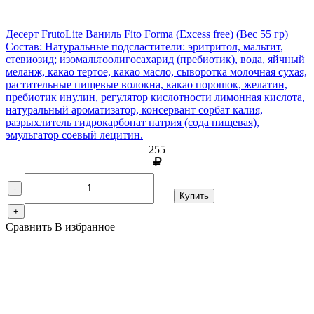
Десерт FrutoLite Ваниль Fito Forma (Excess free)
(Вес 55 гр)
Состав: Натуральные подсластители: эритритол, мальтит,
стевиозид; изомальтоолигосахарид (пребиотик), вода, яйчный
меланж, какао тертое, какао масло, сыворотка молочная сухая,
растительные пищевые волокна, какао порошок, желатин,
пребиотик инулин, регулятор кислотности лимонная кислота,
натуральный ароматизатор, консервант сорбат калия,
разрыхлитель гидрокарбонат натрия (сода пищевая),
эмульгатор соевый лецитин.
255
-
Купить
+
Сравнить
В избранное