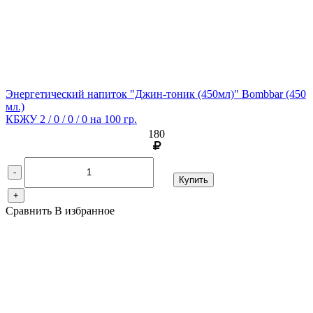
Энергетический напиток "Джин-тоник (450мл)" Bombbar
(450
мл.)
КБЖУ 2 / 0 / 0 / 0 на 100 гр.
180
-
Купить
+
Сравнить
В избранное