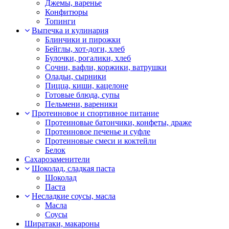
Джемы, варенье
Конфитюры
Топинги
Выпечка и кулинария
Блинчики и пирожки
Бейглы, хот-доги, хлеб
Булочки, рогалики, хлеб
Сочни, вафли, коржики, ватрушки
Оладьи, сырники
Пицца, киши, кацелоне
Готовые блюда, супы
Пельмени, вареники
Протеиновое и спортивное питание
Протеиновые батончики, конфеты, драже
Протеиновое печенье и суфле
Протеиновые смеси и коктейли
Белок
Сахарозаменители
Шоколад, сладкая паста
Шоколад
Паста
Несладкие соусы, масла
Масла
Соусы
Ширатаки, макароны