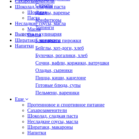
Сахарозаменители
Сиропы
Шоколад, сладкая паста
Шоколад
Джемы, варенье
Паста
Конфитюры
Несладкие соусы, масла
Топинги
Масла
Выпечка и кулинария
Соусы
Ширатаки, макароны
Блинчики и пирожки
Напитки
Бейглы, хот-доги, хлеб
Булочки, рогалики, хлеб
Сочни, вафли, коржики, ватрушки
Оладьи, сырники
Пицца, киши, кацелоне
Готовые блюда, супы
Пельмени, вареники
Еще
Протеиновое и спортивное питание
Сахарозаменители
Шоколад, сладкая паста
Несладкие соусы, масла
Ширатаки, макароны
Напитки