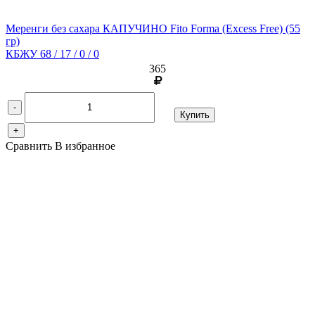
Меренги без сахара КАПУЧИНО Fito Forma (Excess Free)
(55
гр)
КБЖУ 68 / 17 / 0 / 0
365
-
Купить
+
Сравнить
В избранное