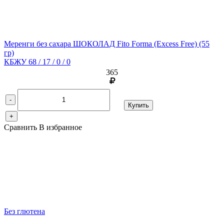
Меренги без сахара ШОКОЛАД Fito Forma (Excess Free)
(55
гр)
КБЖУ 68 / 17 / 0 / 0
365
-
Купить
+
Сравнить
В избранное
Без глютена