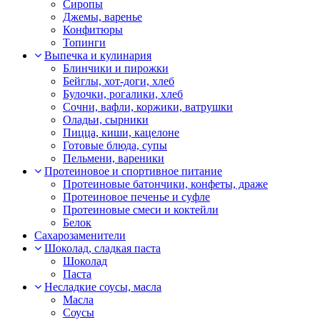
Сиропы
Джемы, варенье
Конфитюры
Топинги
Выпечка и кулинария
Блинчики и пирожки
Бейглы, хот-доги, хлеб
Булочки, рогалики, хлеб
Сочни, вафли, коржики, ватрушки
Оладьи, сырники
Пицца, киши, кацелоне
Готовые блюда, супы
Пельмени, вареники
Протеиновое и спортивное питание
Протеиновые батончики, конфеты, драже
Протеиновое печенье и суфле
Протеиновые смеси и коктейли
Белок
Сахарозаменители
Шоколад, сладкая паста
Шоколад
Паста
Несладкие соусы, масла
Масла
Соусы