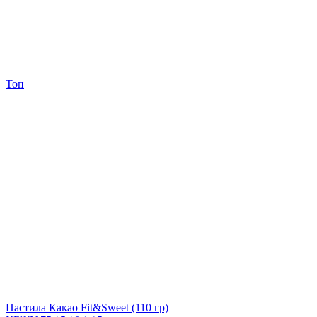
Топ
Пастила Какао Fit&Sweet
(110 гр)