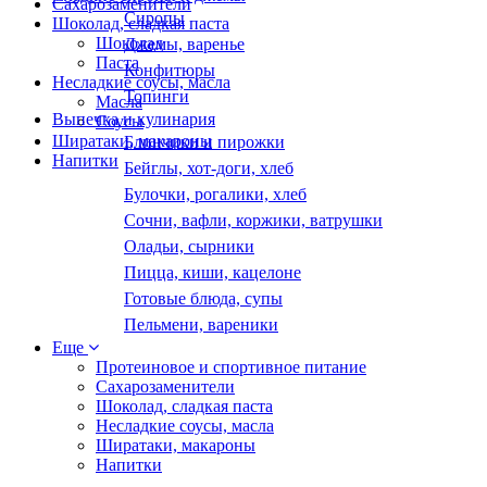
Сахарозаменители
Сиропы
Шоколад, сладкая паста
Шоколад
Джемы, варенье
Паста
Конфитюры
Несладкие соусы, масла
Топинги
Масла
Выпечка и кулинария
Соусы
Ширатаки, макароны
Блинчики и пирожки
Напитки
Бейглы, хот-доги, хлеб
Булочки, рогалики, хлеб
Сочни, вафли, коржики, ватрушки
Оладьи, сырники
Пицца, киши, кацелоне
Готовые блюда, супы
Пельмени, вареники
Еще
Протеиновое и спортивное питание
Сахарозаменители
Шоколад, сладкая паста
Несладкие соусы, масла
Ширатаки, макароны
Напитки