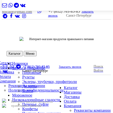
+7 (812) 703-85-85
Заказать
nolcalor@gmail.com
звонок
Санкт-Петербург
Интернет-магазин продуктов правильного питания
Каталог
Меню
Каталог
Новинки
Поиск
+7 (812) 703-85-85
Заказать звонок
Магазины
Торты и пирожные
Войти
Санкт-Петербург
Доставка
Пирожные
Оплата
Рулеты
Компания
Эклеры, трубочки, профитроли
Реквизиты компании
Десерты
Каталог
Политика конфиденциальности
Торты
Магазины
Мороженое
Доставка
Низкокалорийные сладости
Оплата
Интернет-магазин продуктов
Печенье, суфле
правильного питания
Компания
Конфеты
Реквизиты компании