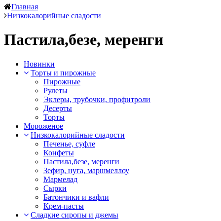
Главная
Низкокалорийные сладости
Пастила,безе, меренги
Новинки
Торты и пирожные
Пирожные
Рулеты
Эклеры, трубочки, профитроли
Десерты
Торты
Мороженое
Низкокалорийные сладости
Печенье, суфле
Конфеты
Пастила,безе, меренги
Зефир, нуга, маршмеллоу
Мармелад
Сырки
Батончики и вафли
Крем-пасты
Сладкие сиропы и джемы