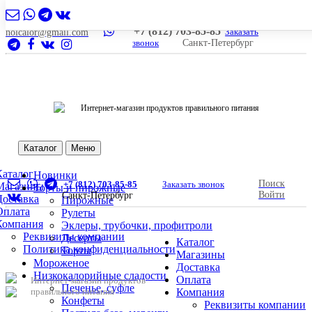
+7 (812) 703-85-85
Заказать
nolcalor@gmail.com
звонок
Санкт-Петербург
Интернет-магазин продуктов правильного питания
Каталог
Меню
Каталог
Новинки
Поиск
+7 (812) 703-85-85
Заказать звонок
Магазины
Торты и пирожные
Войти
Санкт-Петербург
Доставка
Пирожные
Оплата
Рулеты
Компания
Эклеры, трубочки, профитроли
Реквизиты компании
Десерты
Каталог
Политика конфиденциальности
Торты
Магазины
Мороженое
Доставка
Низкокалорийные сладости
Оплата
Интернет-магазин продуктов
Печенье, суфле
правильного питания
Компания
Конфеты
Реквизиты компании