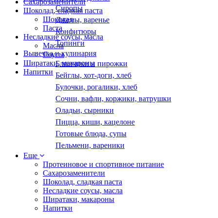
Сахарозаменители
Сиропы
Шоколад, сладкая паста
Шоколад
Джемы, варенье
Паста
Конфитюры
Несладкие соусы, масла
Топинги
Масла
Выпечка и кулинария
Соусы
Ширатаки, макароны
Блинчики и пирожки
Напитки
Бейглы, хот-доги, хлеб
Булочки, рогалики, хлеб
Сочни, вафли, коржики, ватрушки
Оладьи, сырники
Пицца, киши, кацелоне
Готовые блюда, супы
Пельмени, вареники
Еще
Протеиновое и спортивное питание
Сахарозаменители
Шоколад, сладкая паста
Несладкие соусы, масла
Ширатаки, макароны
Напитки