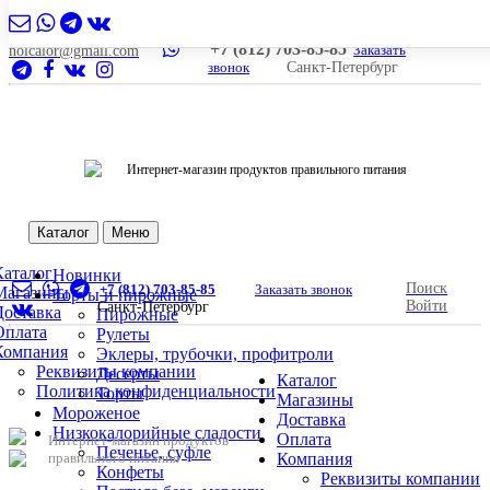
+7 (812) 703-85-85
Заказать
nolcalor@gmail.com
звонок
Санкт-Петербург
Интернет-магазин продуктов правильного питания
Каталог
Меню
Каталог
Новинки
Поиск
+7 (812) 703-85-85
Заказать звонок
Магазины
Торты и пирожные
Войти
Санкт-Петербург
Доставка
Пирожные
Оплата
Рулеты
Компания
Эклеры, трубочки, профитроли
Реквизиты компании
Десерты
Каталог
Политика конфиденциальности
Торты
Магазины
Мороженое
Доставка
Низкокалорийные сладости
Оплата
Интернет-магазин продуктов
Печенье, суфле
правильного питания
Компания
Конфеты
Реквизиты компании