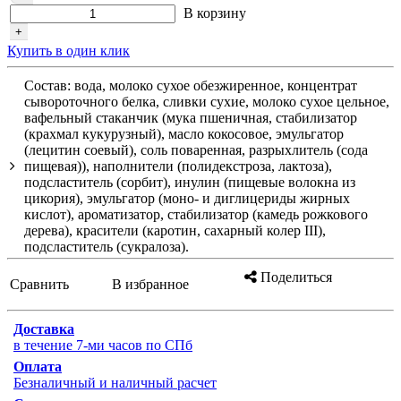
В корзину
+
Купить в один клик
Состав: вода, молоко сухое обезжиренное, концентрат
сывороточного белка, сливки сухие, молоко сухое цельное,
вафельный стаканчик (мука пшеничная, стабилизатор
(крахмал кукурузный), масло кокосовое, эмульгатор
(лецитин соевый), соль поваренная, разрыхлитель (сода
пищевая)), наполнители (полидекстроза, лактоза),
подсластитель (сорбит), инулин (пищевые волокна из
цикория), эмульгатор (моно- и диглицериды жирных
кислот), ароматизатор, стабилизатор (камедь рожкового
дерева), красители (каротин, сахарный колер III),
подсластитель (сукралоза).
Поделиться
Сравнить
В избранное
Доставка
в течение 7-ми часов по СПб
Оплата
Безналичный и наличный расчет