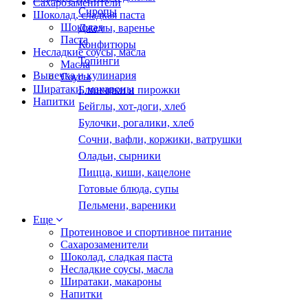
Сахарозаменители
Сиропы
Шоколад, сладкая паста
Шоколад
Джемы, варенье
Паста
Конфитюры
Несладкие соусы, масла
Топинги
Масла
Выпечка и кулинария
Соусы
Ширатаки, макароны
Блинчики и пирожки
Напитки
Бейглы, хот-доги, хлеб
Булочки, рогалики, хлеб
Сочни, вафли, коржики, ватрушки
Оладьи, сырники
Пицца, киши, кацелоне
Готовые блюда, супы
Пельмени, вареники
Еще
Протеиновое и спортивное питание
Сахарозаменители
Шоколад, сладкая паста
Несладкие соусы, масла
Ширатаки, макароны
Напитки