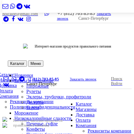
+7 (812) 703-85-85
Заказать
nolcalor@gmail.com
звонок
Санкт-Петербург
Интернет-магазин продуктов правильного питания
Каталог
Меню
Каталог
Новинки
Поиск
+7 (812) 703-85-85
Заказать звонок
Магазины
Торты и пирожные
Войти
Санкт-Петербург
Доставка
Пирожные
Оплата
Рулеты
Компания
Эклеры, трубочки, профитроли
Реквизиты компании
Десерты
Каталог
Политика конфиденциальности
Торты
Магазины
Мороженое
Доставка
Низкокалорийные сладости
Оплата
Интернет-магазин продуктов
Печенье, суфле
правильного питания
Компания
Конфеты
Реквизиты компании