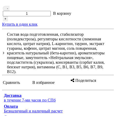
-
В корзину
+
Купить в один клик
Состав вода подготовленная, стабилизатор
(полидекстроза), регуляторы кислотности (лимонная
кислота, цитрат натрия), L-карнитин, таурин, экстракт
гуараны, кофеин, цитрат магния, соль поваренная,
краситель натуральный (бета-каротин), ароматизаторы
пищевые, замутнитель «Нейтральная эмульсия»,
подсластитель (сукралоза), консерванты (сорбат калия,
бензоат натрия), витамины (С, В1, В3, В5, В6, В7, В9,
В12).
Поделиться
Сравнить
В избранное
Доставка
в течение 7-ми часов по СПб
Оплата
Безналичный и наличный расчет