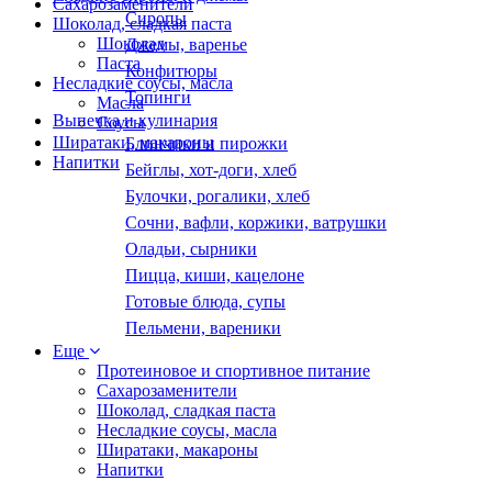
Сахарозаменители
Сиропы
Шоколад, сладкая паста
Шоколад
Джемы, варенье
Паста
Конфитюры
Несладкие соусы, масла
Топинги
Масла
Выпечка и кулинария
Соусы
Ширатаки, макароны
Блинчики и пирожки
Напитки
Бейглы, хот-доги, хлеб
Булочки, рогалики, хлеб
Сочни, вафли, коржики, ватрушки
Оладьи, сырники
Пицца, киши, кацелоне
Готовые блюда, супы
Пельмени, вареники
Еще
Протеиновое и спортивное питание
Сахарозаменители
Шоколад, сладкая паста
Несладкие соусы, масла
Ширатаки, макароны
Напитки