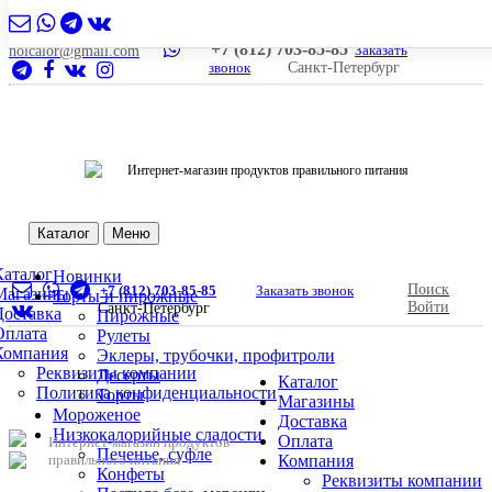
+7 (812) 703-85-85
Заказать
nolcalor@gmail.com
звонок
Санкт-Петербург
Интернет-магазин продуктов правильного питания
Каталог
Меню
Каталог
Новинки
Поиск
+7 (812) 703-85-85
Заказать звонок
Магазины
Торты и пирожные
Войти
Санкт-Петербург
Доставка
Пирожные
Оплата
Рулеты
Компания
Эклеры, трубочки, профитроли
Реквизиты компании
Десерты
Каталог
Политика конфиденциальности
Торты
Магазины
Мороженое
Доставка
Низкокалорийные сладости
Оплата
Интернет-магазин продуктов
Печенье, суфле
правильного питания
Компания
Конфеты
Реквизиты компании