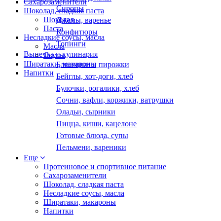
Сахарозаменители
Сиропы
Шоколад, сладкая паста
Шоколад
Джемы, варенье
Паста
Конфитюры
Несладкие соусы, масла
Топинги
Масла
Выпечка и кулинария
Соусы
Ширатаки, макароны
Блинчики и пирожки
Напитки
Бейглы, хот-доги, хлеб
Булочки, рогалики, хлеб
Сочни, вафли, коржики, ватрушки
Оладьи, сырники
Пицца, киши, кацелоне
Готовые блюда, супы
Пельмени, вареники
Еще
Протеиновое и спортивное питание
Сахарозаменители
Шоколад, сладкая паста
Несладкие соусы, масла
Ширатаки, макароны
Напитки