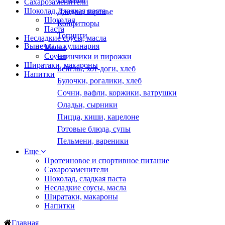
Сахарозаменители
Шоколад, сладкая паста
Джемы, варенье
Шоколад
Конфитюры
Паста
Топинги
Несладкие соусы, масла
Выпечка и кулинария
Масла
Соусы
Блинчики и пирожки
Ширатаки, макароны
Бейглы, хот-доги, хлеб
Напитки
Булочки, рогалики, хлеб
Сочни, вафли, коржики, ватрушки
Оладьи, сырники
Пицца, киши, кацелоне
Готовые блюда, супы
Пельмени, вареники
Еще
Протеиновое и спортивное питание
Сахарозаменители
Шоколад, сладкая паста
Несладкие соусы, масла
Ширатаки, макароны
Напитки
Главная