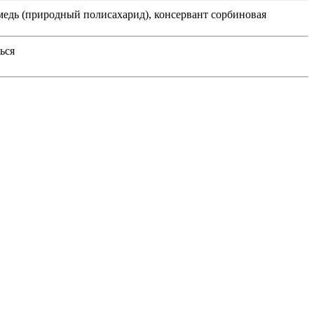
амедь (природный полисахарид), консервант сорбиновая
ься