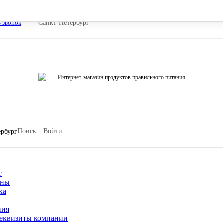
ь звонок
Санкт-Петербург
Интернет-магазин продуктов правильного питания
Поиск
Войти
ербург
г
ины
ка
ния
еквизиты компании