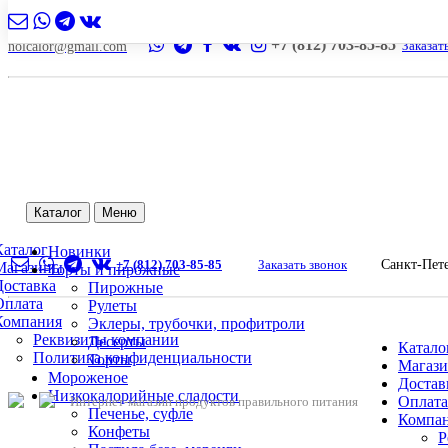
+7 (812) 703-85-85
Заказат
nolcalor@gmail.com
Каталог
Меню
Каталог
Новинки
+7 (812) 703-85-85
Заказать звонок
Санкт-Пет
Магазины
Торты и пирожные
Доставка
Пирожные
Оплата
Рулеты
Компания
Эклеры, трубочки, профитроли
Реквизиты компании
Десерты
Катало
Политика конфиденциальности
Торты
Магаз
Мороженое
Достав
Низкокалорийные сладости
Оплата
Интернет-магазин продуктов правильного питания
Печенье, суфле
Компа
Конфеты
Р