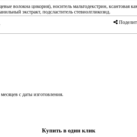
ищевые волокна цикория), носитель мальтодекстрин, ксантовая к
ванильный экстракт, подсластитель стевиолгликозид.
Поделит
е
2 месяцев с даты изготовления.
Купить в один клик