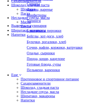
Сахарозаменители
Сиропы
Шоколад, сладкая паста
Шоколад
Джемы, варенье
Паста
Конфитюры
Несладкие соусы, масла
Топинги
Масла
Выпечка и кулинария
Соусы
Ширатаки, макароны
Блинчики и пирожки
Напитки
Бейглы, хот-доги, хлеб
Булочки, рогалики, хлеб
Сочни, вафли, коржики, ватрушки
Оладьи, сырники
Пицца, киши, кацелоне
Готовые блюда, супы
Пельмени, вареники
Еще
Протеиновое и спортивное питание
Сахарозаменители
Шоколад, сладкая паста
Несладкие соусы, масла
Ширатаки, макароны
Напитки