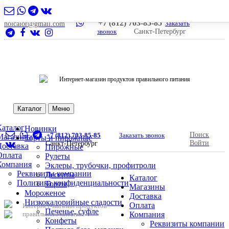
+7 (812) 703-85-85
Заказать
nolcalor@gmail.com
звонок
Санкт-Петербург
Интернет-магазин продуктов правильного питания
Каталог
Меню
Каталог
Новинки
Поиск
+7 (812) 703-85-85
Заказать звонок
Магазины
Торты и пирожные
Войти
Санкт-Петербург
Доставка
Пирожные
Оплата
Рулеты
Компания
Эклеры, трубочки, профитроли
Реквизиты компании
Десерты
Каталог
Политика конфиденциальности
Торты
Магазины
Мороженое
Доставка
Низкокалорийные сладости
Оплата
Интернет-магазин продуктов
Печенье, суфле
правильного питания
Компания
Конфеты
Реквизиты компании