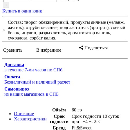
+
Купить в один клик
Состав: творог обезжиренный, продукты яичные (меланж,
желток), отруби овсяные, подсластитель (эритрит), соевый
белок, инулин, разрыхлитель, ароматизатор ваниль,
сукралоза, сорбат калия.
Поделиться
Сравнить
В избранное
Доставка
в течение 7-ми часов по СПб
Оплата
Безналичный и наличный расчет
Самовывоз
из наших магазинов в СПБ
Объём
60 гр
Описание
Срок
Срок годности 10 суток
Характеристики
годности
при t +4 +- 2гС
Бренд
Fit&Sweet