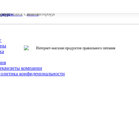
ь звонок
Поиск
Санкт-Петербург
Войти
ербург
г
ины
Интернет-магазин продуктов правильного питания
ка
ния
еквизиты компании
олитика конфиденциальности