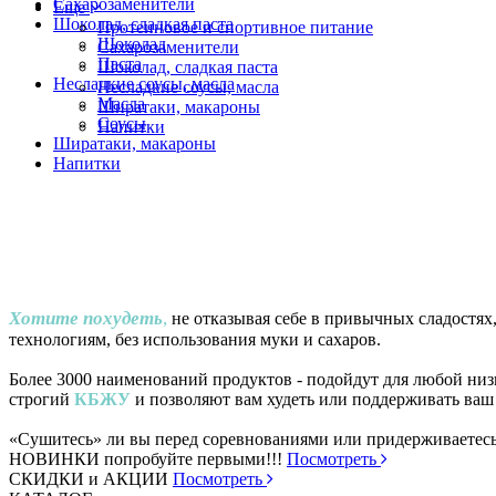
Сахарозаменители
Еще
Шоколад, сладкая паста
Протеиновое и спортивное питание
Шоколад
Сахарозаменители
Паста
Шоколад, сладкая паста
Несладкие соусы, масла
Несладкие соусы, масла
Масла
Ширатаки, макароны
Соусы
Напитки
Ширатаки, макароны
Напитки
Хотите похудеть
,
не отказывая себе в привычных сладостях
технологиям, без использования муки и сахаров.
Более 3000 наименований продуктов - подойдут для любой ни
строгий
КБЖУ
и позволяют вам худеть или поддерживать ваш 
«Сушитесь» ли вы перед соревнованиями или придерживаетесь
НОВИНКИ попробуйте первыми!!!
Посмотреть
СКИДКИ и АКЦИИ
Посмотреть