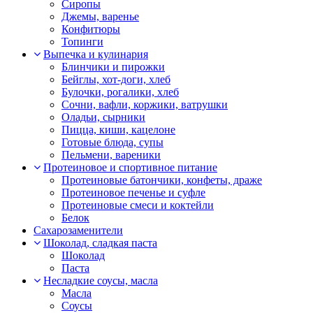
Сиропы
Джемы, варенье
Конфитюры
Топинги
Выпечка и кулинария
Блинчики и пирожки
Бейглы, хот-доги, хлеб
Булочки, рогалики, хлеб
Сочни, вафли, коржики, ватрушки
Оладьи, сырники
Пицца, киши, кацелоне
Готовые блюда, супы
Пельмени, вареники
Протеиновое и спортивное питание
Протеиновые батончики, конфеты, драже
Протеиновое печенье и суфле
Протеиновые смеси и коктейли
Белок
Сахарозаменители
Шоколад, сладкая паста
Шоколад
Паста
Несладкие соусы, масла
Масла
Соусы