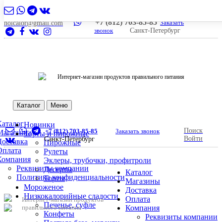
+7 (812) 703-85-85
Заказать
nolcalor@gmail.com
звонок
Санкт-Петербург
Интернет-магазин продуктов правильного питания
Каталог
Меню
Каталог
Новинки
Поиск
+7 (812) 703-85-85
Заказать звонок
Магазины
Торты и пирожные
Войти
Санкт-Петербург
Доставка
Пирожные
Оплата
Рулеты
Компания
Эклеры, трубочки, профитроли
Реквизиты компании
Десерты
Каталог
Политика конфиденциальности
Торты
Магазины
Мороженое
Доставка
Низкокалорийные сладости
Оплата
Интернет-магазин продуктов
Печенье, суфле
правильного питания
Компания
Конфеты
Реквизиты компании