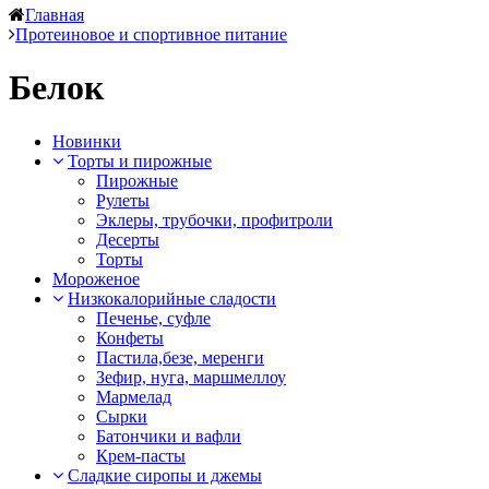
Главная
Протеиновое и спортивное питание
Белок
Новинки
Торты и пирожные
Пирожные
Рулеты
Эклеры, трубочки, профитроли
Десерты
Торты
Мороженое
Низкокалорийные сладости
Печенье, суфле
Конфеты
Пастила,безе, меренги
Зефир, нуга, маршмеллоу
Мармелад
Сырки
Батончики и вафли
Крем-пасты
Сладкие сиропы и джемы