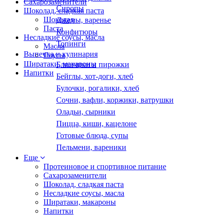
Сахарозаменители
Сиропы
Шоколад, сладкая паста
Шоколад
Джемы, варенье
Паста
Конфитюры
Несладкие соусы, масла
Топинги
Масла
Выпечка и кулинария
Соусы
Ширатаки, макароны
Блинчики и пирожки
Напитки
Бейглы, хот-доги, хлеб
Булочки, рогалики, хлеб
Сочни, вафли, коржики, ватрушки
Оладьи, сырники
Пицца, киши, кацелоне
Готовые блюда, супы
Пельмени, вареники
Еще
Протеиновое и спортивное питание
Сахарозаменители
Шоколад, сладкая паста
Несладкие соусы, масла
Ширатаки, макароны
Напитки