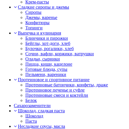
Крем-пасты
Сладкие сиропы и джемы
Сиропы
Джемы, варенье
Конфитюры
Топинги
Выпечка и кулинария
Блинчики и пирожки
Бейглы, хот-доги, хлеб
Булочки, рогалики, хлеб
Сочни, вафли, коржики, ватрушки
Оладьи, сырники
Пицца, киши, кацелоне
Готовые блюда, супы
Пельмени, вареники
Протеиновое и спортивное питание
Протеиновые батончики, конфеты, драже
Протеиновое печенье и суфле
Протеиновые смеси и коктейли
Белок
Сахарозаменители
Шоколад, сладкая паста
Шоколад
Паста
Несладкие соусы, масла