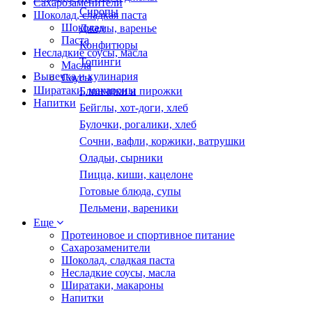
Сахарозаменители
Сиропы
Шоколад, сладкая паста
Шоколад
Джемы, варенье
Паста
Конфитюры
Несладкие соусы, масла
Топинги
Масла
Выпечка и кулинария
Соусы
Ширатаки, макароны
Блинчики и пирожки
Напитки
Бейглы, хот-доги, хлеб
Булочки, рогалики, хлеб
Сочни, вафли, коржики, ватрушки
Оладьи, сырники
Пицца, киши, кацелоне
Готовые блюда, супы
Пельмени, вареники
Еще
Протеиновое и спортивное питание
Сахарозаменители
Шоколад, сладкая паста
Несладкие соусы, масла
Ширатаки, макароны
Напитки