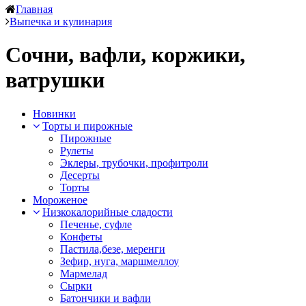
Главная
Выпечка и кулинария
Сочни, вафли, коржики,
ватрушки
Новинки
Торты и пирожные
Пирожные
Рулеты
Эклеры, трубочки, профитроли
Десерты
Торты
Мороженое
Низкокалорийные сладости
Печенье, суфле
Конфеты
Пастила,безе, меренги
Зефир, нуга, маршмеллоу
Мармелад
Сырки
Батончики и вафли