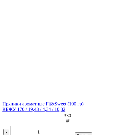
Пряники ароматные Fit&Sweet
(100 гр)
КБЖУ 170 / 19,43 / 4,34 / 10,32
330
-