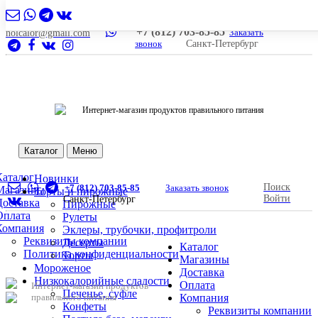
+7 (812) 703-85-85
Заказать
nolcalor@gmail.com
звонок
Санкт-Петербург
Интернет-магазин продуктов правильного питания
Каталог
Меню
Каталог
Новинки
Поиск
+7 (812) 703-85-85
Заказать звонок
Магазины
Торты и пирожные
Войти
Санкт-Петербург
Доставка
Пирожные
Оплата
Рулеты
Компания
Эклеры, трубочки, профитроли
Реквизиты компании
Десерты
Каталог
Политика конфиденциальности
Торты
Магазины
Мороженое
Доставка
Низкокалорийные сладости
Оплата
Интернет-магазин продуктов
Печенье, суфле
правильного питания
Компания
Конфеты
Реквизиты компании