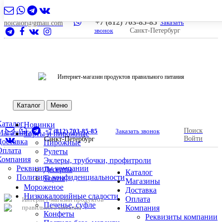
+7 (812) 703-85-85
Заказать
nolcalor@gmail.com
звонок
Санкт-Петербург
Интернет-магазин продуктов правильного питания
Каталог
Меню
Каталог
Новинки
Поиск
+7 (812) 703-85-85
Заказать звонок
Магазины
Торты и пирожные
Войти
Санкт-Петербург
Доставка
Пирожные
Оплата
Рулеты
Компания
Эклеры, трубочки, профитроли
Реквизиты компании
Десерты
Каталог
Политика конфиденциальности
Торты
Магазины
Мороженое
Доставка
Низкокалорийные сладости
Оплата
Интернет-магазин продуктов
Печенье, суфле
правильного питания
Компания
Конфеты
Реквизиты компании