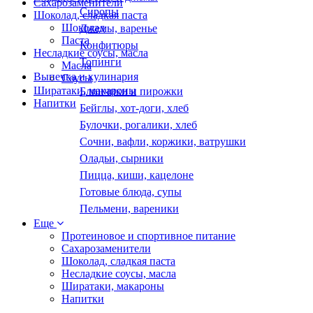
Сахарозаменители
Сиропы
Шоколад, сладкая паста
Шоколад
Джемы, варенье
Паста
Конфитюры
Несладкие соусы, масла
Топинги
Масла
Выпечка и кулинария
Соусы
Ширатаки, макароны
Блинчики и пирожки
Напитки
Бейглы, хот-доги, хлеб
Булочки, рогалики, хлеб
Сочни, вафли, коржики, ватрушки
Оладьи, сырники
Пицца, киши, кацелоне
Готовые блюда, супы
Пельмени, вареники
Еще
Протеиновое и спортивное питание
Сахарозаменители
Шоколад, сладкая паста
Несладкие соусы, масла
Ширатаки, макароны
Напитки