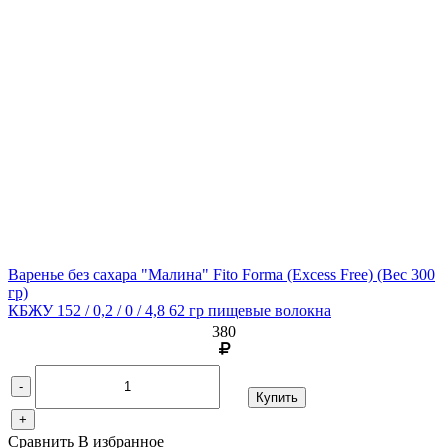
Варенье без сахара "Малина" Fito Forma (Excess Free)
(Вес 300
гр)
КБЖУ 152 / 0,2 / 0 / 4,8 62 гр пищевые волокна
380
-
Купить
+
Сравнить
В избранное