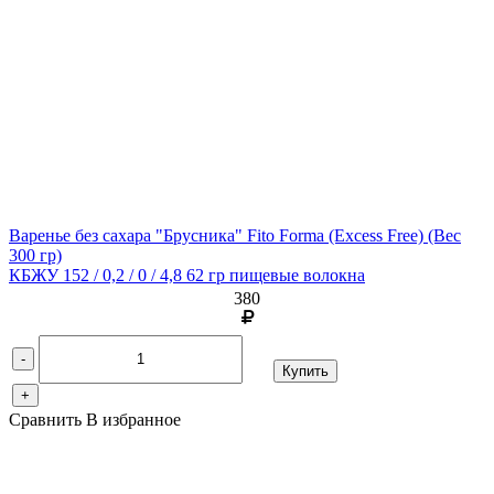
Варенье без сахара "Брусника" Fito Forma (Excess Free)
(Вес
300 гр)
КБЖУ 152 / 0,2 / 0 / 4,8 62 гр пищевые волокна
380
-
Купить
+
Сравнить
В избранное