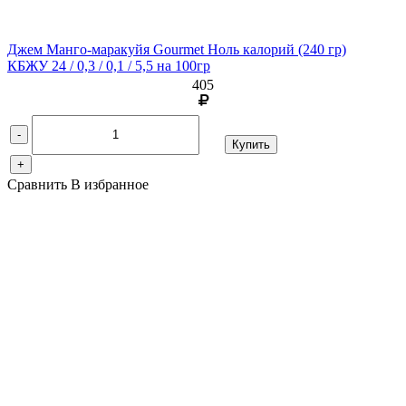
Джем Манго-маракуйя Gourmet Ноль калорий
(240 гр)
КБЖУ 24 / 0,3 / 0,1 / 5,5 на 100гр
405
-
Купить
+
Сравнить
В избранное