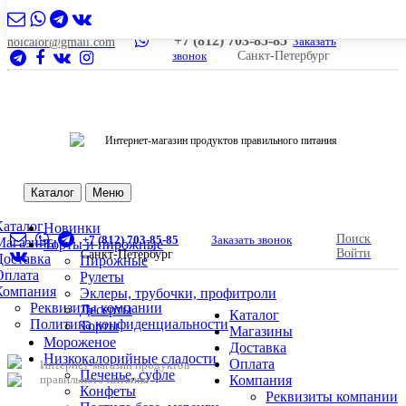
+7 (812) 703-85-85
Заказать
nolcalor@gmail.com
звонок
Санкт-Петербург
Интернет-магазин продуктов правильного питания
Каталог
Меню
Каталог
Новинки
Поиск
+7 (812) 703-85-85
Заказать звонок
Магазины
Торты и пирожные
Войти
Санкт-Петербург
Доставка
Пирожные
Оплата
Рулеты
Компания
Эклеры, трубочки, профитроли
Реквизиты компании
Десерты
Каталог
Политика конфиденциальности
Торты
Магазины
Мороженое
Доставка
Низкокалорийные сладости
Оплата
Интернет-магазин продуктов
Печенье, суфле
правильного питания
Компания
Конфеты
Реквизиты компании