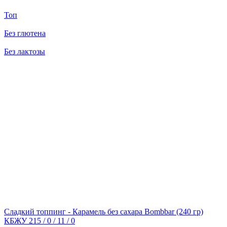
Топ
Без глютена
Без лактозы
Сладкий топпинг - Карамель без сахара Bombbar
(240 гр)
КБЖУ 215 / 0 / 11 / 0