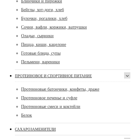
Блинчики и пирожки
Бейглы, хот-доги, хлеб
Булочки, рогалики, хлеб
Сочни, вафли, коржики, ватрушки
Оладьи, сырники
Пицца, киши, кацелоне
Готовые блюда, супы
Пельмени, вареники
ПРОТЕИНОВОЕ И СПОРТИВНОЕ ПИТАНИЕ
Протеиновые батончики, конфеты, драже
Протеиновое печенье и суфле
Протеиновые смеси и коктейли
Белок
САХАРОЗАМЕНИТЕЛИ