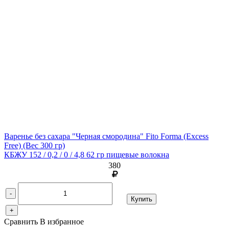
Варенье без сахара "Черная смородина" Fito Forma (Excess
Free)
(Вес 300 гр)
КБЖУ 152 / 0,2 / 0 / 4,8 62 гр пищевые волокна
380
-
Купить
+
Сравнить
В избранное