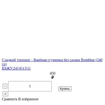
Сладкий топпинг - Варёная сгущенка без сахара Bombbar
(240
гр)
КБЖУ:241\6\13\11
450
-
Купить
+
Сравнить
В избранное