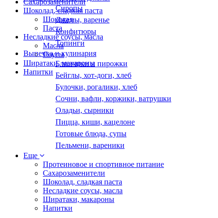
Сахарозаменители
Сиропы
Шоколад, сладкая паста
Шоколад
Джемы, варенье
Паста
Конфитюры
Несладкие соусы, масла
Топинги
Масла
Выпечка и кулинария
Соусы
Ширатаки, макароны
Блинчики и пирожки
Напитки
Бейглы, хот-доги, хлеб
Булочки, рогалики, хлеб
Сочни, вафли, коржики, ватрушки
Оладьи, сырники
Пицца, киши, кацелоне
Готовые блюда, супы
Пельмени, вареники
Еще
Протеиновое и спортивное питание
Сахарозаменители
Шоколад, сладкая паста
Несладкие соусы, масла
Ширатаки, макароны
Напитки