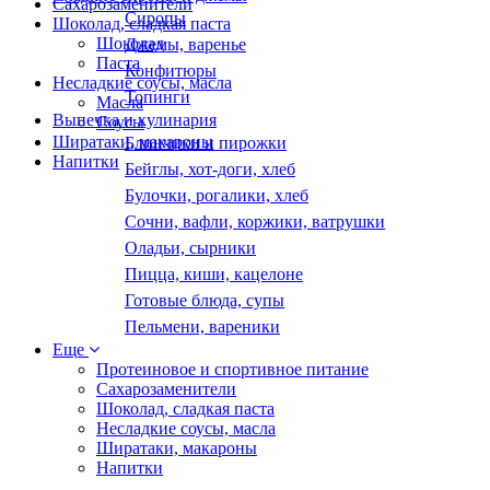
Сахарозаменители
Сиропы
Шоколад, сладкая паста
Шоколад
Джемы, варенье
Паста
Конфитюры
Несладкие соусы, масла
Топинги
Масла
Выпечка и кулинария
Соусы
Ширатаки, макароны
Блинчики и пирожки
Напитки
Бейглы, хот-доги, хлеб
Булочки, рогалики, хлеб
Сочни, вафли, коржики, ватрушки
Оладьи, сырники
Пицца, киши, кацелоне
Готовые блюда, супы
Пельмени, вареники
Еще
Протеиновое и спортивное питание
Сахарозаменители
Шоколад, сладкая паста
Несладкие соусы, масла
Ширатаки, макароны
Напитки