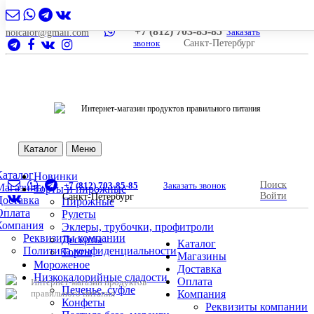
+7 (812) 703-85-85
Заказать
nolcalor@gmail.com
звонок
Санкт-Петербург
Интернет-магазин продуктов правильного питания
Каталог
Меню
Каталог
Новинки
Поиск
+7 (812) 703-85-85
Заказать звонок
Магазины
Торты и пирожные
Войти
Санкт-Петербург
Доставка
Пирожные
Оплата
Рулеты
Компания
Эклеры, трубочки, профитроли
Реквизиты компании
Десерты
Каталог
Политика конфиденциальности
Торты
Магазины
Мороженое
Доставка
Низкокалорийные сладости
Оплата
Интернет-магазин продуктов
Печенье, суфле
правильного питания
Компания
Конфеты
Реквизиты компании