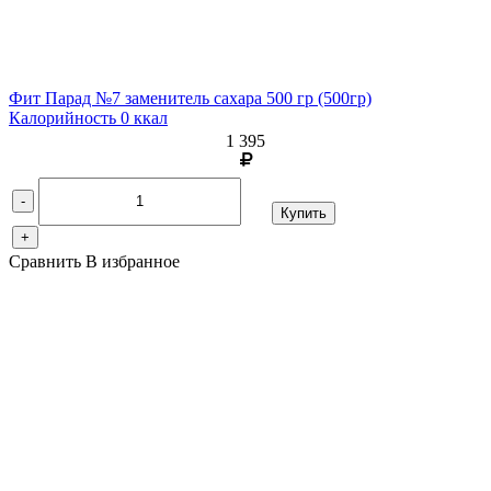
Фит Парад №7 заменитель сахара 500 гр
(500гр)
Калорийность 0 ккал
1 395
-
Купить
+
Сравнить
В избранное