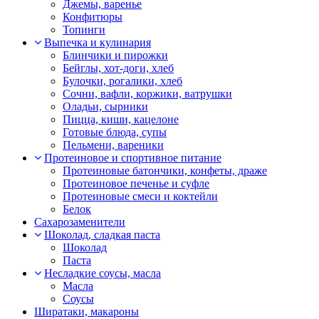
Джемы, варенье
Конфитюры
Топинги
Выпечка и кулинария
Блинчики и пирожки
Бейглы, хот-доги, хлеб
Булочки, рогалики, хлеб
Сочни, вафли, коржики, ватрушки
Оладьи, сырники
Пицца, киши, кацелоне
Готовые блюда, супы
Пельмени, вареники
Протеиновое и спортивное питание
Протеиновые батончики, конфеты, драже
Протеиновое печенье и суфле
Протеиновые смеси и коктейли
Белок
Сахарозаменители
Шоколад, сладкая паста
Шоколад
Паста
Несладкие соусы, масла
Масла
Соусы
Ширатаки, макароны