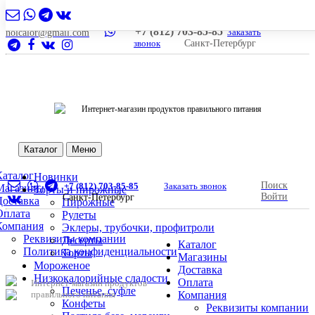
+7 (812) 703-85-85
Заказать
nolcalor@gmail.com
звонок
Санкт-Петербург
Интернет-магазин продуктов правильного питания
Каталог
Меню
Каталог
Новинки
Поиск
+7 (812) 703-85-85
Заказать звонок
Магазины
Торты и пирожные
Войти
Санкт-Петербург
Доставка
Пирожные
Оплата
Рулеты
Компания
Эклеры, трубочки, профитроли
Реквизиты компании
Десерты
Каталог
Политика конфиденциальности
Торты
Магазины
Мороженое
Доставка
Низкокалорийные сладости
Оплата
Интернет-магазин продуктов
Печенье, суфле
правильного питания
Компания
Конфеты
Реквизиты компании