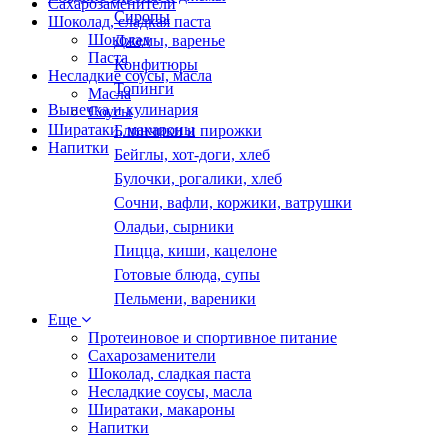
Сахарозаменители
Сиропы
Шоколад, сладкая паста
Шоколад
Джемы, варенье
Паста
Конфитюры
Несладкие соусы, масла
Топинги
Масла
Выпечка и кулинария
Соусы
Ширатаки, макароны
Блинчики и пирожки
Напитки
Бейглы, хот-доги, хлеб
Булочки, рогалики, хлеб
Сочни, вафли, коржики, ватрушки
Оладьи, сырники
Пицца, киши, кацелоне
Готовые блюда, супы
Пельмени, вареники
Еще
Протеиновое и спортивное питание
Сахарозаменители
Шоколад, сладкая паста
Несладкие соусы, масла
Ширатаки, макароны
Напитки