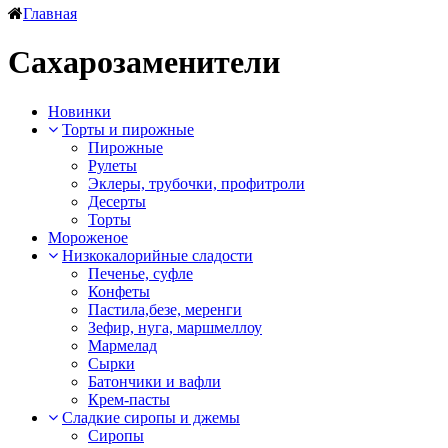
Главная
Сахарозаменители
Новинки
Торты и пирожные
Пирожные
Рулеты
Эклеры, трубочки, профитроли
Десерты
Торты
Мороженое
Низкокалорийные сладости
Печенье, суфле
Конфеты
Пастила,безе, меренги
Зефир, нуга, маршмеллоу
Мармелад
Сырки
Батончики и вафли
Крем-пасты
Сладкие сиропы и джемы
Сиропы