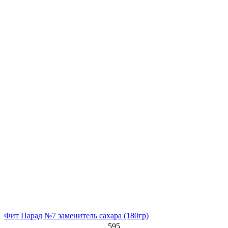
Фит Парад №7 заменитель сахара
(180гр)
595