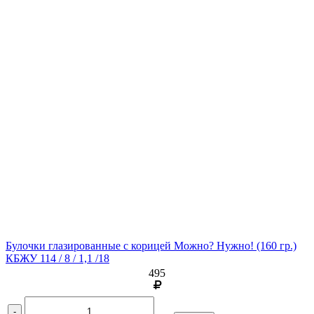
Булочки глазированные с корицей Можно? Нужно!
(160 гр.)
КБЖУ 114 / 8 / 1,1 /18
495
-