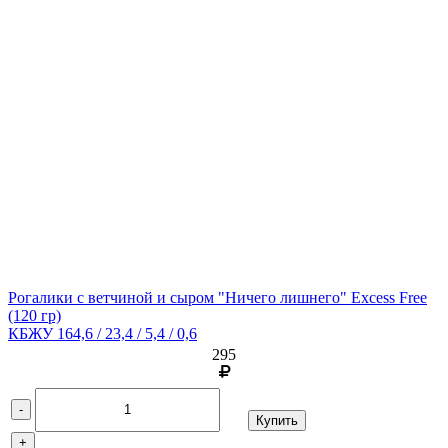
Рогалики с ветчиной и сыром "Ничего лишнего" Excess Free
(120 гр)
КБЖУ 164,6 / 23,4 / 5,4 / 0,6
295
-
Купить
+