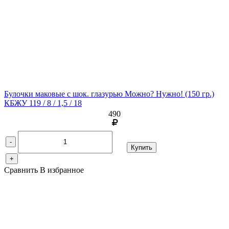
Булочки маковые с шок. глазурью Можно? Нужно!
(150 гр.)
КБЖУ 119 / 8 / 1,5 / 18
490
-
Купить
+
Сравнить
В избранное