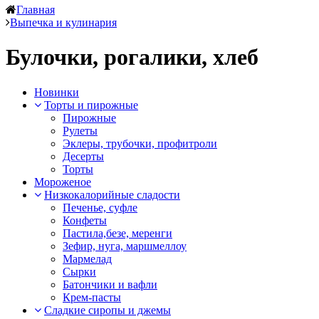
Главная
Выпечка и кулинария
Булочки, рогалики, хлеб
Новинки
Торты и пирожные
Пирожные
Рулеты
Эклеры, трубочки, профитроли
Десерты
Торты
Мороженое
Низкокалорийные сладости
Печенье, суфле
Конфеты
Пастила,безе, меренги
Зефир, нуга, маршмеллоу
Мармелад
Сырки
Батончики и вафли
Крем-пасты
Сладкие сиропы и джемы