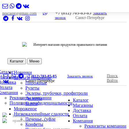
+7 (812) 703-85-85
Заказать
nolcalor@gmail.com
звонок
Санкт-Петербург
Интернет-магазин продуктов правильного питания
Каталог
Меню
Каталог
Новинки
Поиск
+7 (812) 703-85-85
Заказать звонок
Магазины
Торты и пирожные
Войти
Санкт-Петербург
Доставка
Пирожные
Оплата
Рулеты
Компания
Эклеры, трубочки, профитроли
Реквизиты компании
Десерты
Каталог
Политика конфиденциальности
Торты
Магазины
Мороженое
Доставка
Низкокалорийные сладости
Оплата
Интернет-магазин продуктов
Печенье, суфле
правильного питания
Компания
Конфеты
Реквизиты компании