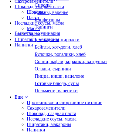
Сахарозаменители
Сиропы
Шоколад, сладкая паста
Шоколад
Джемы, варенье
Паста
Конфитюры
Несладкие соусы, масла
Топинги
Масла
Выпечка и кулинария
Соусы
Ширатаки, макароны
Блинчики и пирожки
Напитки
Бейглы, хот-доги, хлеб
Булочки, рогалики, хлеб
Сочни, вафли, коржики, ватрушки
Оладьи, сырники
Пицца, киши, кацелоне
Готовые блюда, супы
Пельмени, вареники
Еще
Протеиновое и спортивное питание
Сахарозаменители
Шоколад, сладкая паста
Несладкие соусы, масла
Ширатаки, макароны
Напитки