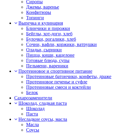
Сиропы
Джемы, варенье
Конфитюры
Топинги
Выпечка и кулинария
Блинчики и пирожки
Бейглы, хот-доги, хлеб
Булочки, рогалики, хлеб
Сочни, вафли, коржики, ватрушки
Оладьи, сырники
Пицца, киши, кацелоне
Готовые блюда, супы
Пельмени, вареники
Протеиновое и спортивное питание
Протеиновые батончики, конфеты, драже
Протеиновое печенье и суфле
Протеиновые смеси и коктейли
Белок
Сахарозаменители
Шоколад, сладкая паста
Шоколад
Паста
Несладкие соусы, масла
Масла
Соусы