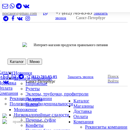
+7 (812) 703-85-85
Заказать
nolcalor@gmail.com
звонок
Санкт-Петербург
Интернет-магазин продуктов правильного питания
Каталог
Меню
Каталог
Новинки
Поиск
+7 (812) 703-85-85
Заказать звонок
Магазины
Торты и пирожные
Войти
Санкт-Петербург
Доставка
Пирожные
Оплата
Рулеты
Компания
Эклеры, трубочки, профитроли
Реквизиты компании
Десерты
Каталог
Политика конфиденциальности
Торты
Магазины
Мороженое
Доставка
Низкокалорийные сладости
Оплата
Интернет-магазин продуктов
Печенье, суфле
правильного питания
Компания
Конфеты
Реквизиты компании