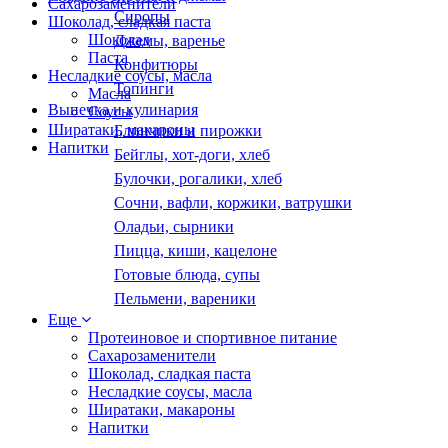
Сахарозаменители
Сиропы
Шоколад, сладкая паста
Шоколад
Джемы, варенье
Паста
Конфитюры
Несладкие соусы, масла
Топинги
Масла
Выпечка и кулинария
Соусы
Ширатаки, макароны
Блинчики и пирожки
Напитки
Бейглы, хот-доги, хлеб
Булочки, рогалики, хлеб
Сочни, вафли, коржики, ватрушки
Оладьи, сырники
Пицца, киши, кацелоне
Готовые блюда, супы
Пельмени, вареники
Еще
Протеиновое и спортивное питание
Сахарозаменители
Шоколад, сладкая паста
Несладкие соусы, масла
Ширатаки, макароны
Напитки