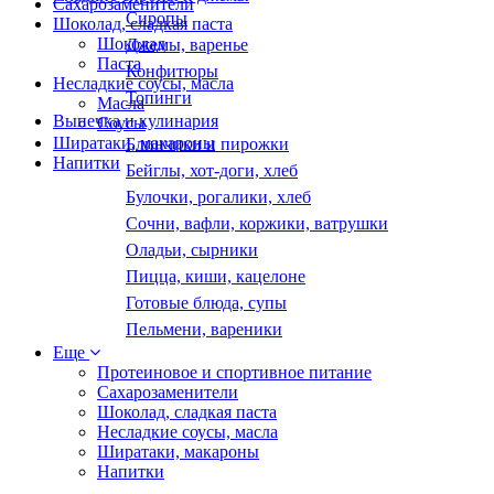
Сахарозаменители
Сиропы
Шоколад, сладкая паста
Шоколад
Джемы, варенье
Паста
Конфитюры
Несладкие соусы, масла
Топинги
Масла
Выпечка и кулинария
Соусы
Ширатаки, макароны
Блинчики и пирожки
Напитки
Бейглы, хот-доги, хлеб
Булочки, рогалики, хлеб
Сочни, вафли, коржики, ватрушки
Оладьи, сырники
Пицца, киши, кацелоне
Готовые блюда, супы
Пельмени, вареники
Еще
Протеиновое и спортивное питание
Сахарозаменители
Шоколад, сладкая паста
Несладкие соусы, масла
Ширатаки, макароны
Напитки