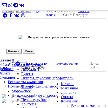
+7 (812) 703-85-85
Заказать
nolcalor@gmail.com
звонок
Санкт-Петербург
Интернет-магазин продуктов правильного питания
Каталог
Меню
Каталог
Новинки
Поиск
+7 (812) 703-85-85
Заказать звонок
Магазины
Торты и пирожные
Войти
Санкт-Петербург
Доставка
Пирожные
Оплата
Рулеты
Компания
Эклеры, трубочки, профитроли
Реквизиты компании
Десерты
Каталог
Политика конфиденциальности
Торты
Магазины
Мороженое
Доставка
Низкокалорийные сладости
Оплата
Интернет-магазин продуктов
Печенье, суфле
правильного питания
Компания
Конфеты
Реквизиты компании