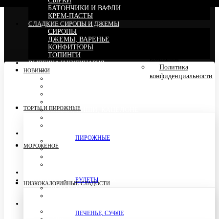
СЫРКИ
БАТОНЧИКИ И ВАФЛИ
Оплата
КРЕМ-ПАСТЫ
СЛАДКИЕ СИРОПЫ И ДЖЕМЫ
СИРОПЫ
Компания
ДЖЕМЫ, ВАРЕНЬЕ
КОНФИТЮРЫ
Реквизиты
ТОПИНГИ
компании
ВЫПЕЧКА И КУЛИНАРИЯ
Политика
БЛИНЧИКИ И ПИРОЖКИ
НОВИНКИ
конфиденциальности
БЕЙГЛЫ, ХОТ-ДОГИ, ХЛЕБ
БУЛОЧКИ, РОГАЛИКИ, ХЛЕБ
СОЧНИ, ВАФЛИ, КОРЖИКИ, ВАТРУШКИ
ОЛАДЬИ, СЫРНИКИ
ТОРТЫ И ПИРОЖНЫЕ
ПИЦЦА, КИШИ, КАЦЕЛОНЕ
ГОТОВЫЕ БЛЮДА, СУПЫ
ПЕЛЬМЕНИ, ВАРЕНИКИ
ПРОТЕИНОВОЕ И СПОРТИВНОЕ ПИТАНИЕ
ПИРОЖНЫЕ
ПРОТЕИНОВЫЕ БАТОНЧИКИ, КОНФЕТЫ, ДРАЖЕ
МОРОЖЕНОЕ
ПРОТЕИНОВОЕ ПЕЧЕНЬЕ И СУФЛЕ
ПРОТЕИНОВЫЕ СМЕСИ И КОКТЕЙЛИ
БЕЛОК
САХАРОЗАМЕНИТЕЛИ
ШОКОЛАД, СЛАДКАЯ ПАСТА
РУЛЕТЫ
НИЗКОКАЛОРИЙНЫЕ СЛАДОСТИ
ШОКОЛАД
ПАСТА
НЕСЛАДКИЕ СОУСЫ, МАСЛА
МАСЛА
ПЕЧЕНЬЕ, СУФЛЕ