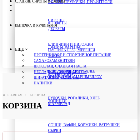
СОУСЫ
СЛАДКИЕ СИРОПЫ И ДЖЕМЫ
ЭКЛЕРЫ, ТРУБОЧКИ, ПРОФИТРОЛИ
ШИРАТАКИ, МАКАРОНЫ
НАПИТКИ
СИРОПЫ
КОНФЕТЫ
ВЫПЕЧКА И КУЛИНАРИЯ
ДЕСЕРТЫ
БЛИНЧИКИ И ПИРОЖКИ
ДЖЕМЫ, ВАРЕНЬЕ
ЕЩЕ
ПАСТИЛА,БЕЗЕ, МЕРЕНГИ
ПРОТЕИНОВОЕ И СПОРТИВНОЕ ПИТАНИЕ
ТОРТЫ
САХАРОЗАМЕНИТЕЛИ
ШОКОЛАД, СЛАДКАЯ ПАСТА
БЕЙГЛЫ, ХОТ-ДОГИ, ХЛЕБ
НЕСЛАДКИЕ СОУСЫ, МАСЛА
КОНФИТЮРЫ
ЗЕФИР, НУГА, МАРШМЕЛЛОУ
ШИРАТАКИ, МАКАРОНЫ
НАПИТКИ
ГЛАВНАЯ
КОРЗИНА
БУЛОЧКИ, РОГАЛИКИ, ХЛЕБ
ТОПИНГИ
КОРЗИНА
МАРМЕЛАД
СОЧНИ, ВАФЛИ, КОРЖИКИ, ВАТРУШКИ
СЫРКИ