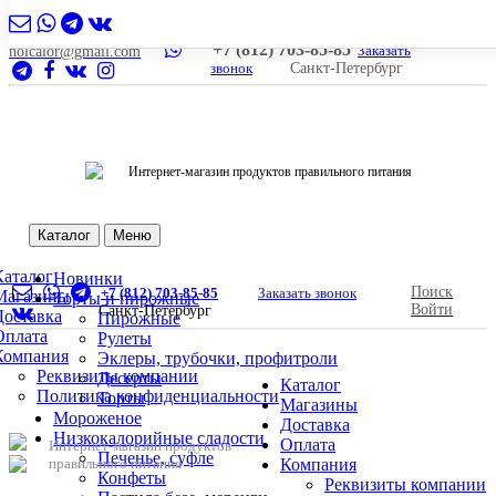
+7 (812) 703-85-85
Заказать
nolcalor@gmail.com
звонок
Санкт-Петербург
Интернет-магазин продуктов правильного питания
Каталог
Меню
Каталог
Новинки
Поиск
+7 (812) 703-85-85
Заказать звонок
Магазины
Торты и пирожные
Войти
Санкт-Петербург
Доставка
Пирожные
Оплата
Рулеты
Компания
Эклеры, трубочки, профитроли
Реквизиты компании
Десерты
Каталог
Политика конфиденциальности
Торты
Магазины
Мороженое
Доставка
Низкокалорийные сладости
Оплата
Интернет-магазин продуктов
Печенье, суфле
правильного питания
Компания
Конфеты
Реквизиты компании