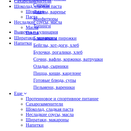
Сахарозаменители
Сиропы
Шоколад, сладкая паста
Шоколад
Джемы, варенье
Паста
Конфитюры
Несладкие соусы, масла
Топинги
Масла
Выпечка и кулинария
Соусы
Ширатаки, макароны
Блинчики и пирожки
Напитки
Бейглы, хот-доги, хлеб
Булочки, рогалики, хлеб
Сочни, вафли, коржики, ватрушки
Оладьи, сырники
Пицца, киши, кацелоне
Готовые блюда, супы
Пельмени, вареники
Еще
Протеиновое и спортивное питание
Сахарозаменители
Шоколад, сладкая паста
Несладкие соусы, масла
Ширатаки, макароны
Напитки