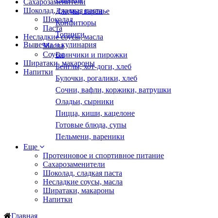
Сахарозаменители
Шоколад, сладкая паста
Джемы, варенье
Шоколад
Конфитюры
Паста
Топинги
Несладкие соусы, масла
Выпечка и кулинария
Масла
Соусы
Блинчики и пирожки
Ширатаки, макароны
Бейглы, хот-доги, хлеб
Напитки
Булочки, рогалики, хлеб
Сочни, вафли, коржики, ватрушки
Оладьи, сырники
Пицца, киши, кацелоне
Готовые блюда, супы
Пельмени, вареники
Еще
Протеиновое и спортивное питание
Сахарозаменители
Шоколад, сладкая паста
Несладкие соусы, масла
Ширатаки, макароны
Напитки
Главная