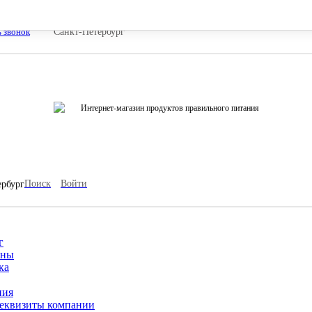
ь звонок
Санкт-Петербург
Интернет-магазин продуктов правильного питания
Поиск
Войти
ербург
г
ины
ка
ния
еквизиты компании