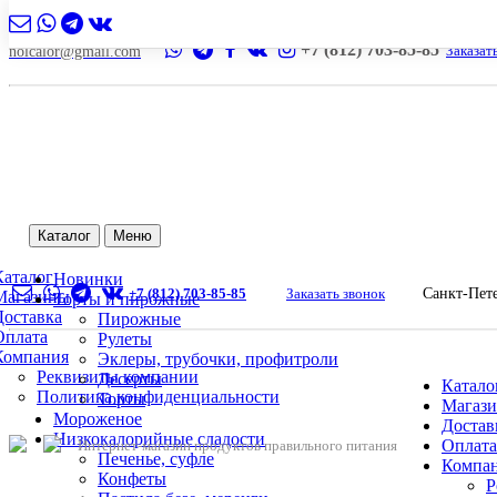
+7 (812) 703-85-85
Заказат
nolcalor@gmail.com
Каталог
Меню
Каталог
Новинки
+7 (812) 703-85-85
Заказать звонок
Санкт-Пет
Магазины
Торты и пирожные
Доставка
Пирожные
Оплата
Рулеты
Компания
Эклеры, трубочки, профитроли
Реквизиты компании
Десерты
Катало
Политика конфиденциальности
Торты
Магаз
Мороженое
Достав
Низкокалорийные сладости
Оплата
Интернет-магазин продуктов правильного питания
Печенье, суфле
Компа
Конфеты
Р