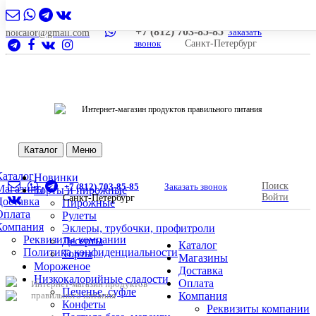
+7 (812) 703-85-85
Заказать
nolcalor@gmail.com
звонок
Санкт-Петербург
Интернет-магазин продуктов правильного питания
Каталог
Меню
Каталог
Новинки
Поиск
+7 (812) 703-85-85
Заказать звонок
Магазины
Торты и пирожные
Войти
Санкт-Петербург
Доставка
Пирожные
Оплата
Рулеты
Компания
Эклеры, трубочки, профитроли
Реквизиты компании
Десерты
Каталог
Политика конфиденциальности
Торты
Магазины
Мороженое
Доставка
Низкокалорийные сладости
Оплата
Интернет-магазин продуктов
Печенье, суфле
правильного питания
Компания
Конфеты
Реквизиты компании