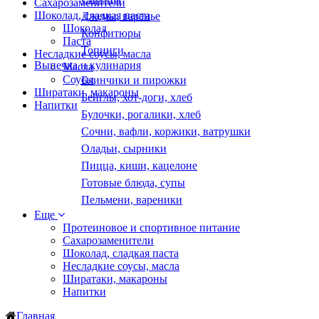
Сахарозаменители
Шоколад, сладкая паста
Джемы, варенье
Шоколад
Конфитюры
Паста
Топинги
Несладкие соусы, масла
Выпечка и кулинария
Масла
Соусы
Блинчики и пирожки
Ширатаки, макароны
Бейглы, хот-доги, хлеб
Напитки
Булочки, рогалики, хлеб
Сочни, вафли, коржики, ватрушки
Оладьи, сырники
Пицца, киши, кацелоне
Готовые блюда, супы
Пельмени, вареники
Еще
Протеиновое и спортивное питание
Сахарозаменители
Шоколад, сладкая паста
Несладкие соусы, масла
Ширатаки, макароны
Напитки
Главная