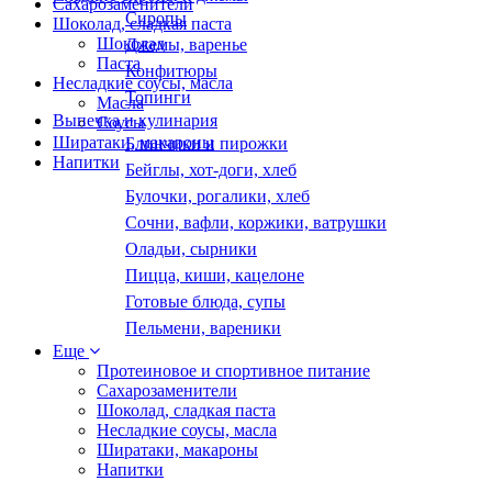
Сахарозаменители
Сиропы
Шоколад, сладкая паста
Шоколад
Джемы, варенье
Паста
Конфитюры
Несладкие соусы, масла
Топинги
Масла
Выпечка и кулинария
Соусы
Ширатаки, макароны
Блинчики и пирожки
Напитки
Бейглы, хот-доги, хлеб
Булочки, рогалики, хлеб
Сочни, вафли, коржики, ватрушки
Оладьи, сырники
Пицца, киши, кацелоне
Готовые блюда, супы
Пельмени, вареники
Еще
Протеиновое и спортивное питание
Сахарозаменители
Шоколад, сладкая паста
Несладкие соусы, масла
Ширатаки, макароны
Напитки