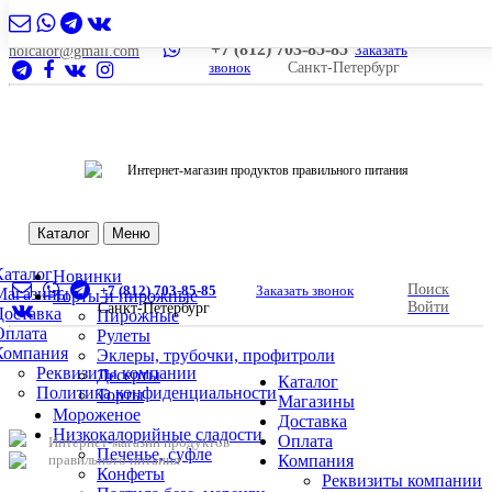
+7 (812) 703-85-85
Заказать
nolcalor@gmail.com
звонок
Санкт-Петербург
Интернет-магазин продуктов правильного питания
Каталог
Меню
Каталог
Новинки
Поиск
+7 (812) 703-85-85
Заказать звонок
Магазины
Торты и пирожные
Войти
Санкт-Петербург
Доставка
Пирожные
Оплата
Рулеты
Компания
Эклеры, трубочки, профитроли
Реквизиты компании
Десерты
Каталог
Политика конфиденциальности
Торты
Магазины
Мороженое
Доставка
Низкокалорийные сладости
Оплата
Интернет-магазин продуктов
Печенье, суфле
правильного питания
Компания
Конфеты
Реквизиты компании