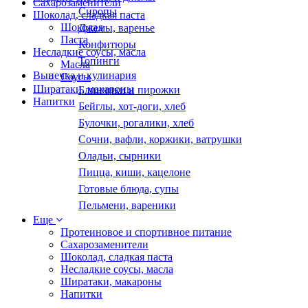
Сахарозаменители
Сиропы
Шоколад, сладкая паста
Шоколад
Джемы, варенье
Паста
Конфитюры
Несладкие соусы, масла
Топинги
Масла
Выпечка и кулинария
Соусы
Ширатаки, макароны
Блинчики и пирожки
Напитки
Бейглы, хот-доги, хлеб
Булочки, рогалики, хлеб
Сочни, вафли, коржики, ватрушки
Оладьи, сырники
Пицца, киши, кацелоне
Готовые блюда, супы
Пельмени, вареники
Еще
Протеиновое и спортивное питание
Сахарозаменители
Шоколад, сладкая паста
Несладкие соусы, масла
Ширатаки, макароны
Напитки