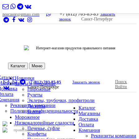
+7 (812) 703-85-85
Заказать
nolcalor@gmail.com
звонок
Санкт-Петербург
Интернет-магазин продуктов правильного питания
Каталог
Меню
Каталог
Новинки
Поиск
+7 (812) 703-85-85
Заказать звонок
Магазины
Торты и пирожные
Войти
Санкт-Петербург
Доставка
Пирожные
Оплата
Рулеты
Компания
Эклеры, трубочки, профитроли
Реквизиты компании
Десерты
Каталог
Политика конфиденциальности
Торты
Магазины
Мороженое
Доставка
Низкокалорийные сладости
Оплата
Интернет-магазин продуктов
Печенье, суфле
правильного питания
Компания
Конфеты
Реквизиты компании