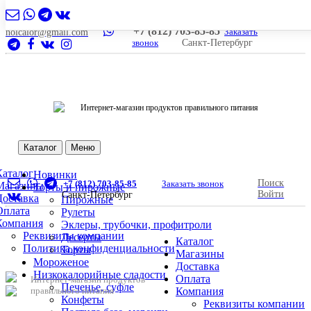
+7 (812) 703-85-85
Заказать
nolcalor@gmail.com
звонок
Санкт-Петербург
Интернет-магазин продуктов правильного питания
Каталог
Меню
Каталог
Новинки
Поиск
+7 (812) 703-85-85
Заказать звонок
Магазины
Торты и пирожные
Войти
Санкт-Петербург
Доставка
Пирожные
Оплата
Рулеты
Компания
Эклеры, трубочки, профитроли
Реквизиты компании
Десерты
Каталог
Политика конфиденциальности
Торты
Магазины
Мороженое
Доставка
Низкокалорийные сладости
Оплата
Интернет-магазин продуктов
Печенье, суфле
правильного питания
Компания
Конфеты
Реквизиты компании