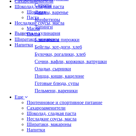
Сахарозаменители
Сиропы
Шоколад, сладкая паста
Шоколад
Джемы, варенье
Паста
Конфитюры
Несладкие соусы, масла
Топинги
Масла
Выпечка и кулинария
Соусы
Ширатаки, макароны
Блинчики и пирожки
Напитки
Бейглы, хот-доги, хлеб
Булочки, рогалики, хлеб
Сочни, вафли, коржики, ватрушки
Оладьи, сырники
Пицца, киши, кацелоне
Готовые блюда, супы
Пельмени, вареники
Еще
Протеиновое и спортивное питание
Сахарозаменители
Шоколад, сладкая паста
Несладкие соусы, масла
Ширатаки, макароны
Напитки