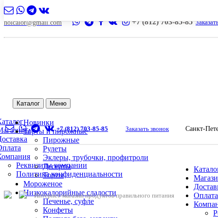
+7 (812) 703-85-85
Заказат
nolcalor@gmail.com
Каталог
Меню
Каталог
Новинки
+7 (812) 703-85-85
Заказать звонок
Санкт-Пет
Магазины
Торты и пирожные
Доставка
Пирожные
Оплата
Рулеты
Компания
Эклеры, трубочки, профитроли
Реквизиты компании
Десерты
Катало
Политика конфиденциальности
Торты
Магаз
Мороженое
Достав
Низкокалорийные сладости
Оплата
Интернет-магазин продуктов правильного питания
Печенье, суфле
Компа
Конфеты
Р