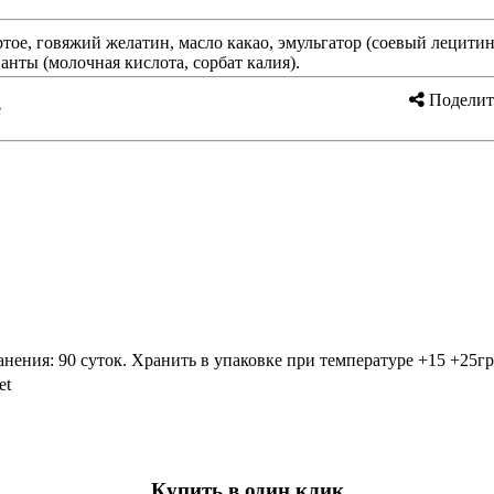
ёртое, говяжий желатин, масло какао, эмульгатор (соевый лецитин
ванты (молочная кислота, сорбат калия).
Поделит
е
анения: 90 суток. Хранить в упаковке при температуре +15 +25г
et
Купить в один клик