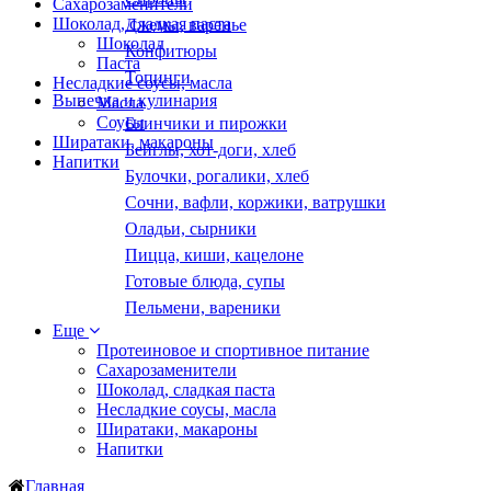
Сахарозаменители
Шоколад, сладкая паста
Джемы, варенье
Шоколад
Конфитюры
Паста
Топинги
Несладкие соусы, масла
Выпечка и кулинария
Масла
Соусы
Блинчики и пирожки
Ширатаки, макароны
Бейглы, хот-доги, хлеб
Напитки
Булочки, рогалики, хлеб
Сочни, вафли, коржики, ватрушки
Оладьи, сырники
Пицца, киши, кацелоне
Готовые блюда, супы
Пельмени, вареники
Еще
Протеиновое и спортивное питание
Сахарозаменители
Шоколад, сладкая паста
Несладкие соусы, масла
Ширатаки, макароны
Напитки
Главная