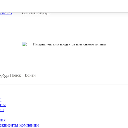
ь звонок
Санкт-Петербург
Интернет-магазин продуктов правильного питания
Поиск
Войти
ербург
г
ины
ка
ния
еквизиты компании