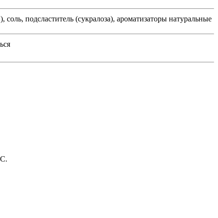
), соль, подсластитель (сукралоза), ароматизаторы натуральные
ься
рС.