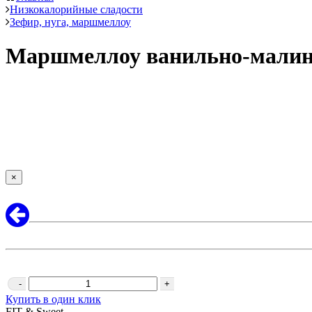
Низкокалорийные сладости
Зефир, нуга, маршмеллоу
Маршмеллоу ванильно-малин
×
-
+
Купить в один клик
FIT & Sweet