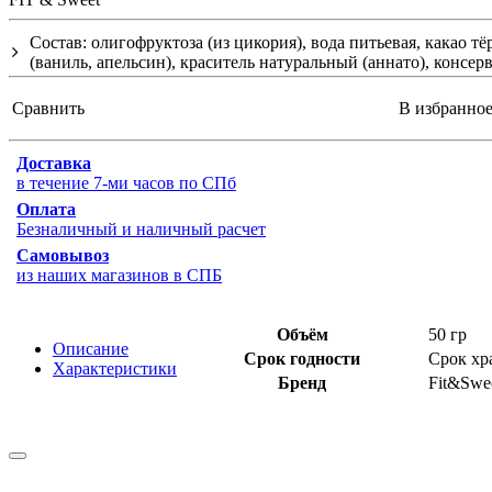
Состав: олигофруктоза (из цикория), вода питьевая, какао т
(ваниль, апельсин), краситель натуральный (аннато), консер
Сравнить
В избранно
Доставка
в течение 7-ми часов по СПб
Оплата
Безналичный и наличный расчет
Самовывоз
из наших магазинов в СПБ
Объём
50 гр
Описание
Срок годности
Срок хр
Характеристики
Бренд
Fit&Swe