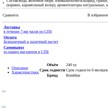
Состав:вода, яблочное пюре, изомальтоолигосахарид, гранат,
(кармин, карамельный колер), ароматизаторы натуральные, ан
Сравнить
В избранно
Доставка
в течение 7-ми часов по СПб
Оплата
Безналичный и наличный расчет
Самовывоз
из наших магазинов в СПБ
Объём
240 гр
Описание
Срок годности
Срок годности 6 месяцев
Характеристики
Бренд
Bombbar