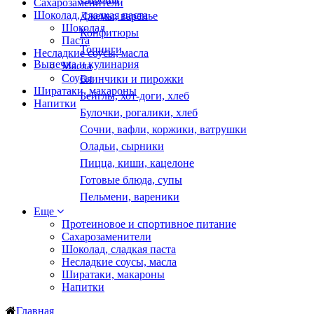
Сахарозаменители
Шоколад, сладкая паста
Джемы, варенье
Шоколад
Конфитюры
Паста
Топинги
Несладкие соусы, масла
Выпечка и кулинария
Масла
Соусы
Блинчики и пирожки
Ширатаки, макароны
Бейглы, хот-доги, хлеб
Напитки
Булочки, рогалики, хлеб
Сочни, вафли, коржики, ватрушки
Оладьи, сырники
Пицца, киши, кацелоне
Готовые блюда, супы
Пельмени, вареники
Еще
Протеиновое и спортивное питание
Сахарозаменители
Шоколад, сладкая паста
Несладкие соусы, масла
Ширатаки, макароны
Напитки
Главная