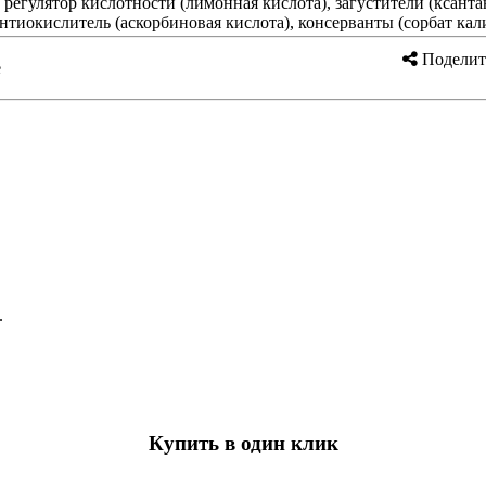
 регулятор кислотности (лимонная кислота), загустители (ксанта
тиокислитель (аскорбиновая кислота), консерванты (сорбат калия
Поделит
е
.
Купить в один клик