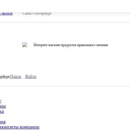
ь звонок
Санкт-Петербург
Интернет-магазин продуктов правильного питания
Поиск
Войти
ербург
г
ины
ка
ния
еквизиты компании