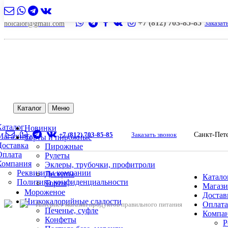
+7 (812) 703-85-85
Заказат
nolcalor@gmail.com
Каталог
Меню
Каталог
Новинки
+7 (812) 703-85-85
Заказать звонок
Санкт-Пет
Магазины
Торты и пирожные
Доставка
Пирожные
Оплата
Рулеты
Компания
Эклеры, трубочки, профитроли
Реквизиты компании
Десерты
Катало
Политика конфиденциальности
Торты
Магаз
Мороженое
Достав
Низкокалорийные сладости
Оплата
Интернет-магазин продуктов правильного питания
Печенье, суфле
Компа
Конфеты
Р