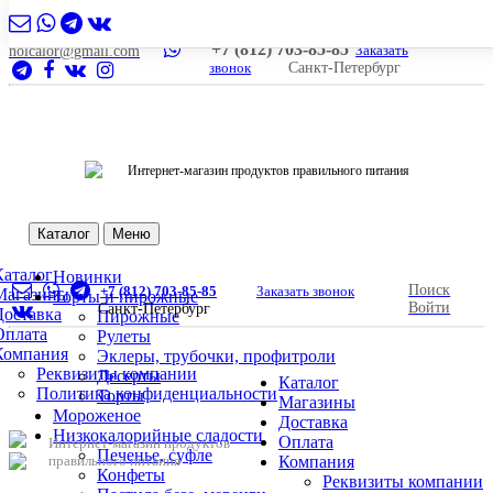
+7 (812) 703-85-85
Заказать
nolcalor@gmail.com
звонок
Санкт-Петербург
Интернет-магазин продуктов правильного питания
Каталог
Меню
Каталог
Новинки
Поиск
+7 (812) 703-85-85
Заказать звонок
Магазины
Торты и пирожные
Войти
Санкт-Петербург
Доставка
Пирожные
Оплата
Рулеты
Компания
Эклеры, трубочки, профитроли
Реквизиты компании
Десерты
Каталог
Политика конфиденциальности
Торты
Магазины
Мороженое
Доставка
Низкокалорийные сладости
Оплата
Интернет-магазин продуктов
Печенье, суфле
правильного питания
Компания
Конфеты
Реквизиты компании