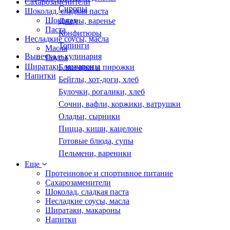
Сахарозаменители
Сиропы
Шоколад, сладкая паста
Шоколад
Джемы, варенье
Паста
Конфитюры
Несладкие соусы, масла
Топинги
Масла
Выпечка и кулинария
Соусы
Ширатаки, макароны
Блинчики и пирожки
Напитки
Бейглы, хот-доги, хлеб
Булочки, рогалики, хлеб
Сочни, вафли, коржики, ватрушки
Оладьи, сырники
Пицца, киши, кацелоне
Готовые блюда, супы
Пельмени, вареники
Еще
Протеиновое и спортивное питание
Сахарозаменители
Шоколад, сладкая паста
Несладкие соусы, масла
Ширатаки, макароны
Напитки