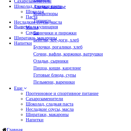
Сахарозаменители
Шоколад, сладкая паста
Джемы, варенье
Шоколад
Конфитюры
Паста
Топинги
Несладкие соусы, масла
Выпечка и кулинария
Масла
Соусы
Блинчики и пирожки
Ширатаки, макароны
Бейглы, хот-доги, хлеб
Напитки
Булочки, рогалики, хлеб
Сочни, вафли, коржики, ватрушки
Оладьи, сырники
Пицца, киши, кацелоне
Готовые блюда, супы
Пельмени, вареники
Еще
Протеиновое и спортивное питание
Сахарозаменители
Шоколад, сладкая паста
Несладкие соусы, масла
Ширатаки, макароны
Напитки
Главная