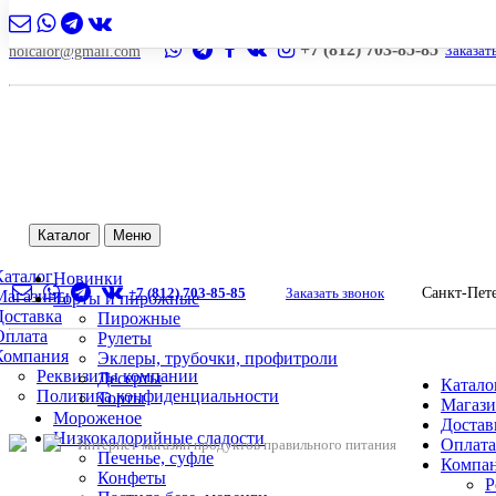
+7 (812) 703-85-85
Заказат
nolcalor@gmail.com
Каталог
Меню
Каталог
Новинки
+7 (812) 703-85-85
Заказать звонок
Санкт-Пет
Магазины
Торты и пирожные
Доставка
Пирожные
Оплата
Рулеты
Компания
Эклеры, трубочки, профитроли
Реквизиты компании
Десерты
Катало
Политика конфиденциальности
Торты
Магаз
Мороженое
Достав
Низкокалорийные сладости
Оплата
Интернет-магазин продуктов правильного питания
Печенье, суфле
Компа
Конфеты
Р