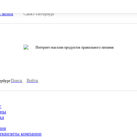
ь звонок
Санкт-Петербург
Интернет-магазин продуктов правильного питания
Поиск
Войти
ербург
г
ины
ка
ния
еквизиты компании