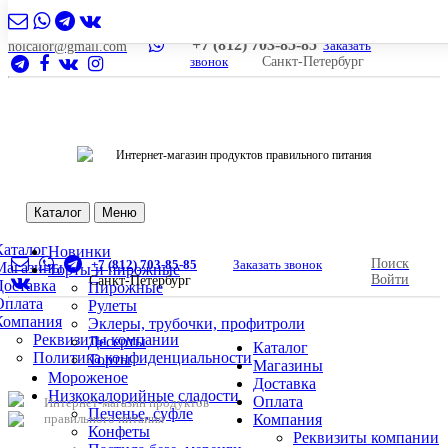
+7 (812) 703-85-85
Заказать
nolcalor@gmail.com
звонок
Санкт-Петербург
Интернет-магазин продуктов правильного питания
Каталог
Меню
Каталог
Новинки
Поиск
+7 (812) 703-85-85
Заказать звонок
Магазины
Торты и пирожные
Войти
Санкт-Петербург
Доставка
Пирожные
Оплата
Рулеты
Компания
Эклеры, трубочки, профитроли
Реквизиты компании
Десерты
Каталог
Политика конфиденциальности
Торты
Магазины
Мороженое
Доставка
Низкокалорийные сладости
Оплата
Интернет-магазин продуктов
Печенье, суфле
правильного питания
Компания
Конфеты
Реквизиты компании