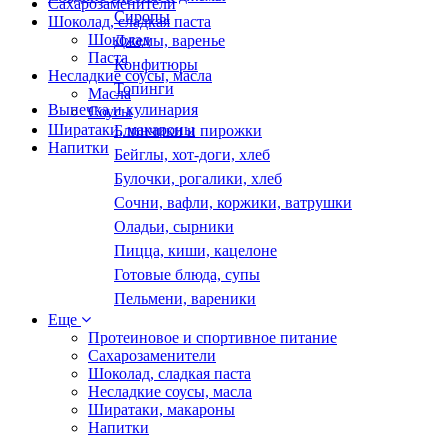
Сахарозаменители
Сиропы
Шоколад, сладкая паста
Шоколад
Джемы, варенье
Паста
Конфитюры
Несладкие соусы, масла
Топинги
Масла
Выпечка и кулинария
Соусы
Ширатаки, макароны
Блинчики и пирожки
Напитки
Бейглы, хот-доги, хлеб
Булочки, рогалики, хлеб
Сочни, вафли, коржики, ватрушки
Оладьи, сырники
Пицца, киши, кацелоне
Готовые блюда, супы
Пельмени, вареники
Еще
Протеиновое и спортивное питание
Сахарозаменители
Шоколад, сладкая паста
Несладкие соусы, масла
Ширатаки, макароны
Напитки