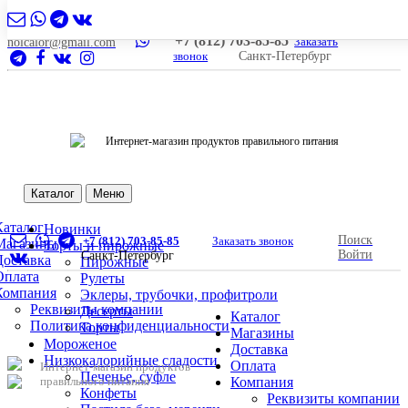
+7 (812) 703-85-85
Заказать
nolcalor@gmail.com
звонок
Санкт-Петербург
Интернет-магазин продуктов правильного питания
Каталог
Меню
Каталог
Новинки
Поиск
+7 (812) 703-85-85
Заказать звонок
Магазины
Торты и пирожные
Войти
Санкт-Петербург
Доставка
Пирожные
Оплата
Рулеты
Компания
Эклеры, трубочки, профитроли
Реквизиты компании
Десерты
Каталог
Политика конфиденциальности
Торты
Магазины
Мороженое
Доставка
Низкокалорийные сладости
Оплата
Интернет-магазин продуктов
Печенье, суфле
правильного питания
Компания
Конфеты
Реквизиты компании