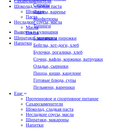
Сахарозаменители
Сиропы
Шоколад, сладкая паста
Шоколад
Джемы, варенье
Паста
Конфитюры
Несладкие соусы, масла
Топинги
Масла
Выпечка и кулинария
Соусы
Ширатаки, макароны
Блинчики и пирожки
Напитки
Бейглы, хот-доги, хлеб
Булочки, рогалики, хлеб
Сочни, вафли, коржики, ватрушки
Оладьи, сырники
Пицца, киши, кацелоне
Готовые блюда, супы
Пельмени, вареники
Еще
Протеиновое и спортивное питание
Сахарозаменители
Шоколад, сладкая паста
Несладкие соусы, масла
Ширатаки, макароны
Напитки