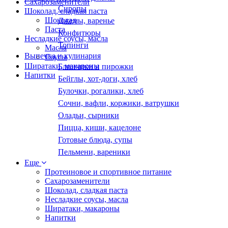
Сахарозаменители
Сиропы
Шоколад, сладкая паста
Шоколад
Джемы, варенье
Паста
Конфитюры
Несладкие соусы, масла
Топинги
Масла
Выпечка и кулинария
Соусы
Ширатаки, макароны
Блинчики и пирожки
Напитки
Бейглы, хот-доги, хлеб
Булочки, рогалики, хлеб
Сочни, вафли, коржики, ватрушки
Оладьи, сырники
Пицца, киши, кацелоне
Готовые блюда, супы
Пельмени, вареники
Еще
Протеиновое и спортивное питание
Сахарозаменители
Шоколад, сладкая паста
Несладкие соусы, масла
Ширатаки, макароны
Напитки