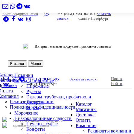
+7 (812) 703-85-85
Заказать
nolcalor@gmail.com
звонок
Санкт-Петербург
Интернет-магазин продуктов правильного питания
Каталог
Меню
Каталог
Новинки
Поиск
+7 (812) 703-85-85
Заказать звонок
Магазины
Торты и пирожные
Войти
Санкт-Петербург
Доставка
Пирожные
Оплата
Рулеты
Компания
Эклеры, трубочки, профитроли
Реквизиты компании
Десерты
Каталог
Политика конфиденциальности
Торты
Магазины
Мороженое
Доставка
Низкокалорийные сладости
Оплата
Интернет-магазин продуктов
Печенье, суфле
правильного питания
Компания
Конфеты
Реквизиты компании