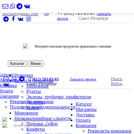
+7 (812) 703-85-85
Заказать
nolcalor@gmail.com
звонок
Санкт-Петербург
Интернет-магазин продуктов правильного питания
Каталог
Меню
Каталог
Новинки
Поиск
+7 (812) 703-85-85
Заказать звонок
Магазины
Торты и пирожные
Войти
Санкт-Петербург
Доставка
Пирожные
Оплата
Рулеты
Компания
Эклеры, трубочки, профитроли
Реквизиты компании
Десерты
Каталог
Политика конфиденциальности
Торты
Магазины
Мороженое
Доставка
Низкокалорийные сладости
Оплата
Интернет-магазин продуктов
Печенье, суфле
правильного питания
Компания
Конфеты
Реквизиты компании