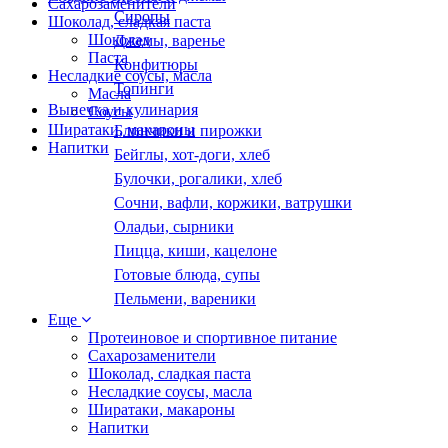
Сахарозаменители
Сиропы
Шоколад, сладкая паста
Шоколад
Джемы, варенье
Паста
Конфитюры
Несладкие соусы, масла
Топинги
Масла
Выпечка и кулинария
Соусы
Ширатаки, макароны
Блинчики и пирожки
Напитки
Бейглы, хот-доги, хлеб
Булочки, рогалики, хлеб
Сочни, вафли, коржики, ватрушки
Оладьи, сырники
Пицца, киши, кацелоне
Готовые блюда, супы
Пельмени, вареники
Еще
Протеиновое и спортивное питание
Сахарозаменители
Шоколад, сладкая паста
Несладкие соусы, масла
Ширатаки, макароны
Напитки