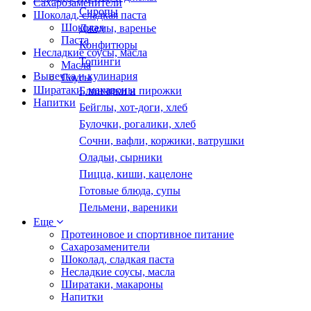
Сахарозаменители
Сиропы
Шоколад, сладкая паста
Шоколад
Джемы, варенье
Паста
Конфитюры
Несладкие соусы, масла
Топинги
Масла
Выпечка и кулинария
Соусы
Ширатаки, макароны
Блинчики и пирожки
Напитки
Бейглы, хот-доги, хлеб
Булочки, рогалики, хлеб
Сочни, вафли, коржики, ватрушки
Оладьи, сырники
Пицца, киши, кацелоне
Готовые блюда, супы
Пельмени, вареники
Еще
Протеиновое и спортивное питание
Сахарозаменители
Шоколад, сладкая паста
Несладкие соусы, масла
Ширатаки, макароны
Напитки