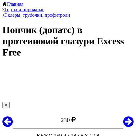
Главная
Торты и пирожные
Эклеры, трубочки, профитроли
Пончик (донатс) в
протеиновой глазури Excess
Free
×
230
КБЖУ 159,4 / 18 / 5,8 / 2,8