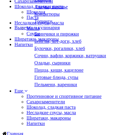
Сахарозаменители
Шоколад, сладкая паста
Джемы, варенье
Шоколад
Конфитюры
Паста
Топинги
Несладкие соусы, масла
Выпечка и кулинария
Масла
Соусы
Блинчики и пирожки
Ширатаки, макароны
Бейглы, хот-доги, хлеб
Напитки
Булочки, рогалики, хлеб
Сочни, вафли, коржики, ватрушки
Оладьи, сырники
Пицца, киши, кацелоне
Готовые блюда, супы
Пельмени, вареники
Еще
Протеиновое и спортивное питание
Сахарозаменители
Шоколад, сладкая паста
Несладкие соусы, масла
Ширатаки, макароны
Напитки
Главная