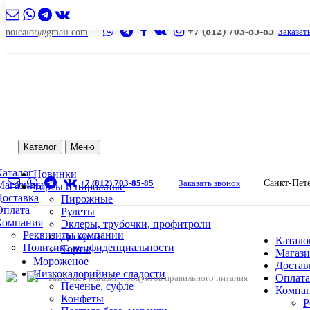
+7 (812) 703-85-85
Заказат
nolcalor@gmail.com
Каталог
Меню
Каталог
Новинки
+7 (812) 703-85-85
Заказать звонок
Санкт-Пет
Магазины
Торты и пирожные
Доставка
Пирожные
Оплата
Рулеты
Компания
Эклеры, трубочки, профитроли
Реквизиты компании
Десерты
Катало
Политика конфиденциальности
Торты
Магаз
Мороженое
Достав
Низкокалорийные сладости
Оплата
Интернет-магазин продуктов правильного питания
Печенье, суфле
Компа
Конфеты
Р