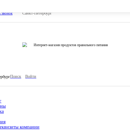
ь звонок
Санкт-Петербург
Интернет-магазин продуктов правильного питания
Поиск
Войти
ербург
г
ины
ка
ния
еквизиты компании