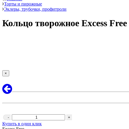
Торты и пирожные
Эклеры, трубочки, профитроли
Кольцо творожное Excess Free
×
-
+
Купить в один клик
Excess Free