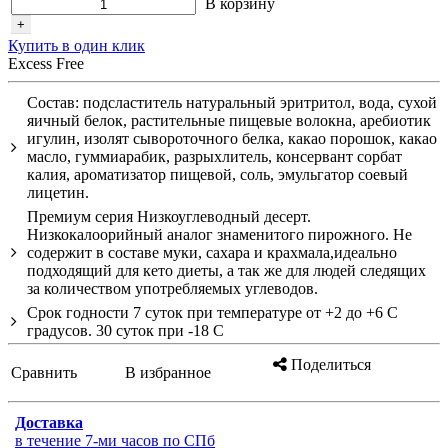
В корзину
+
Купить в один клик
Excess Free
Состав: подсластитель натуральный эритритол, вода, сухой
яичный белок, растительные пищевые волокна, аребиотик
игулин, изолят сывороточного белка, какао порошок, какао
масло, гуммиарабик, разрыхлитель, консервант сорбат
калия, ароматизатор пищевой, соль, эмульгатор соевый
лицетин.
Премиум серия Низкоуглеводный десерт.
Низкокалоорийный аналог знаменитого пирожного. Не
содержит в составе муки, сахара и крахмала,идеально
подходящий для кето диеты, а так же для людей следящих
за количеством употребляемых углеводов.
Срок годности 7 суток при температуре от +2 до +6 С
градусов. 30 суток при -18 С
Поделиться
Сравнить
В избранное
Доставка
в течение 7-ми часов по СПб