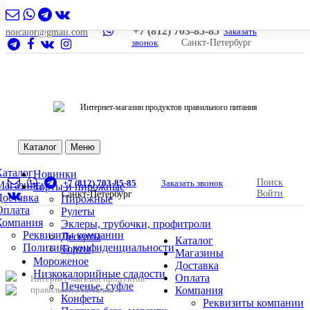
+7 (812) 703-85-85
Заказать
nolcalor@gmail.com
звонок
Санкт-Петербург
Интернет-магазин продуктов правильного питания
Каталог
Меню
Каталог
Новинки
Поиск
+7 (812) 703-85-85
Заказать звонок
Магазины
Торты и пирожные
Войти
Санкт-Петербург
Доставка
Пирожные
Оплата
Рулеты
Компания
Эклеры, трубочки, профитроли
Реквизиты компании
Десерты
Каталог
Политика конфиденциальности
Торты
Магазины
Мороженое
Доставка
Низкокалорийные сладости
Оплата
Интернет-магазин продуктов
Печенье, суфле
правильного питания
Компания
Конфеты
Реквизиты компании