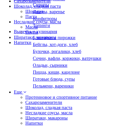
Сахарозаменители
Сиропы
Шоколад, сладкая паста
Шоколад
Джемы, варенье
Паста
Конфитюры
Несладкие соусы, масла
Топинги
Масла
Выпечка и кулинария
Соусы
Ширатаки, макароны
Блинчики и пирожки
Напитки
Бейглы, хот-доги, хлеб
Булочки, рогалики, хлеб
Сочни, вафли, коржики, ватрушки
Оладьи, сырники
Пицца, киши, кацелоне
Готовые блюда, супы
Пельмени, вареники
Еще
Протеиновое и спортивное питание
Сахарозаменители
Шоколад, сладкая паста
Несладкие соусы, масла
Ширатаки, макароны
Напитки