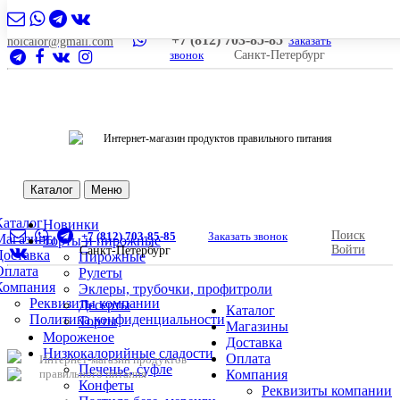
+7 (812) 703-85-85
Заказать
nolcalor@gmail.com
звонок
Санкт-Петербург
Интернет-магазин продуктов правильного питания
Каталог
Меню
Каталог
Новинки
Поиск
+7 (812) 703-85-85
Заказать звонок
Магазины
Торты и пирожные
Войти
Санкт-Петербург
Доставка
Пирожные
Оплата
Рулеты
Компания
Эклеры, трубочки, профитроли
Реквизиты компании
Десерты
Каталог
Политика конфиденциальности
Торты
Магазины
Мороженое
Доставка
Низкокалорийные сладости
Оплата
Интернет-магазин продуктов
Печенье, суфле
правильного питания
Компания
Конфеты
Реквизиты компании