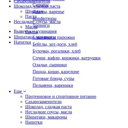
Сахарозаменители
Сиропы
Шоколад, сладкая паста
Шоколад
Джемы, варенье
Паста
Конфитюры
Несладкие соусы, масла
Топинги
Масла
Выпечка и кулинария
Соусы
Ширатаки, макароны
Блинчики и пирожки
Напитки
Бейглы, хот-доги, хлеб
Булочки, рогалики, хлеб
Сочни, вафли, коржики, ватрушки
Оладьи, сырники
Пицца, киши, кацелоне
Готовые блюда, супы
Пельмени, вареники
Еще
Протеиновое и спортивное питание
Сахарозаменители
Шоколад, сладкая паста
Несладкие соусы, масла
Ширатаки, макароны
Напитки