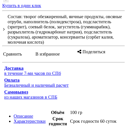
Купить в один клик
Состав: творог обезжиренный, яичные продукты, овсяные
отруби, наполнитель (полидекстроза), подсластитель
(эритрит), соевый белок, загуститель (гуммиарабик),
разрыхлитель (гидрокарбонат натрия), подсластитель
(сукралоза), ароматизатор, консерванты (сорбат калия,
молочная кислота)
Поделиться
Сравнить
В избранное
Доставка
в течение 7-ми часов по СПб
Оплата
Безналичный и наличный расчет
Самовывоз
из наших магазинов в СПБ
Объём
100 гр
Описание
Срок
Характеристики
Срок годности 60 суток
годности