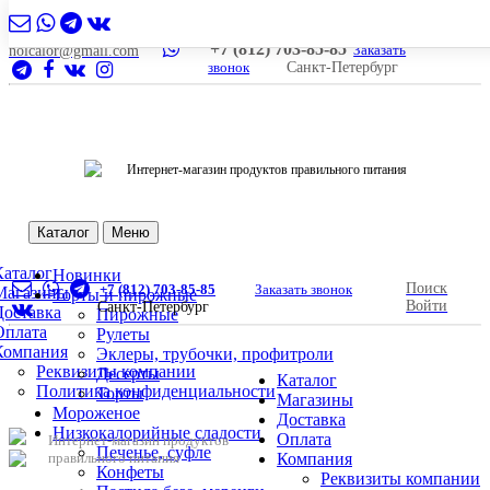
+7 (812) 703-85-85
Заказать
nolcalor@gmail.com
звонок
Санкт-Петербург
Интернет-магазин продуктов правильного питания
Каталог
Меню
Каталог
Новинки
Поиск
+7 (812) 703-85-85
Заказать звонок
Магазины
Торты и пирожные
Войти
Санкт-Петербург
Доставка
Пирожные
Оплата
Рулеты
Компания
Эклеры, трубочки, профитроли
Реквизиты компании
Десерты
Каталог
Политика конфиденциальности
Торты
Магазины
Мороженое
Доставка
Низкокалорийные сладости
Оплата
Интернет-магазин продуктов
Печенье, суфле
правильного питания
Компания
Конфеты
Реквизиты компании