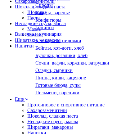
Сахарозаменители
Сиропы
Шоколад, сладкая паста
Шоколад
Джемы, варенье
Паста
Конфитюры
Несладкие соусы, масла
Топинги
Масла
Выпечка и кулинария
Соусы
Ширатаки, макароны
Блинчики и пирожки
Напитки
Бейглы, хот-доги, хлеб
Булочки, рогалики, хлеб
Сочни, вафли, коржики, ватрушки
Оладьи, сырники
Пицца, киши, кацелоне
Готовые блюда, супы
Пельмени, вареники
Еще
Протеиновое и спортивное питание
Сахарозаменители
Шоколад, сладкая паста
Несладкие соусы, масла
Ширатаки, макароны
Напитки