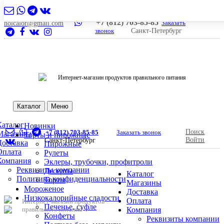
+7 (812) 703-85-85
Заказать
nolcalor@gmail.com
звонок
Санкт-Петербург
Интернет-магазин продуктов правильного питания
Каталог
Меню
Каталог
Новинки
Поиск
+7 (812) 703-85-85
Заказать звонок
Магазины
Торты и пирожные
Войти
Санкт-Петербург
Доставка
Пирожные
Оплата
Рулеты
Компания
Эклеры, трубочки, профитроли
Реквизиты компании
Десерты
Каталог
Политика конфиденциальности
Торты
Магазины
Мороженое
Доставка
Низкокалорийные сладости
Оплата
Интернет-магазин продуктов
Печенье, суфле
правильного питания
Компания
Конфеты
Реквизиты компании