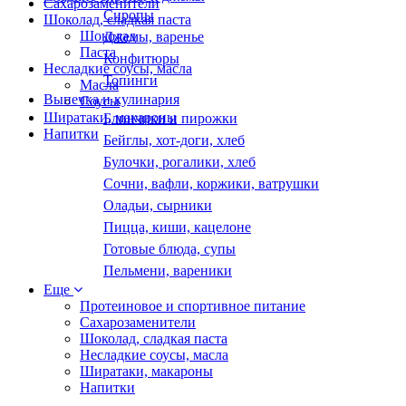
Сахарозаменители
Сиропы
Шоколад, сладкая паста
Шоколад
Джемы, варенье
Паста
Конфитюры
Несладкие соусы, масла
Топинги
Масла
Выпечка и кулинария
Соусы
Ширатаки, макароны
Блинчики и пирожки
Напитки
Бейглы, хот-доги, хлеб
Булочки, рогалики, хлеб
Сочни, вафли, коржики, ватрушки
Оладьи, сырники
Пицца, киши, кацелоне
Готовые блюда, супы
Пельмени, вареники
Еще
Протеиновое и спортивное питание
Сахарозаменители
Шоколад, сладкая паста
Несладкие соусы, масла
Ширатаки, макароны
Напитки