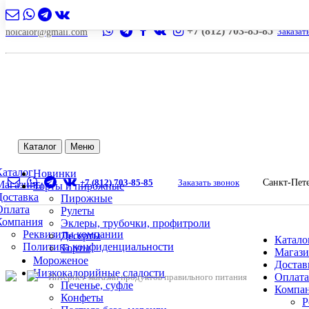
+7 (812) 703-85-85
Заказат
nolcalor@gmail.com
Каталог
Меню
Каталог
Новинки
+7 (812) 703-85-85
Заказать звонок
Санкт-Пет
Магазины
Торты и пирожные
Доставка
Пирожные
Оплата
Рулеты
Компания
Эклеры, трубочки, профитроли
Реквизиты компании
Десерты
Катало
Политика конфиденциальности
Торты
Магаз
Мороженое
Достав
Низкокалорийные сладости
Оплата
Интернет-магазин продуктов правильного питания
Печенье, суфле
Компа
Конфеты
Р