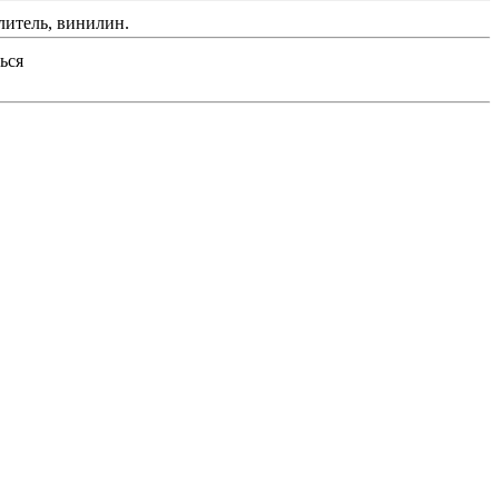
литель, винилин.
ься