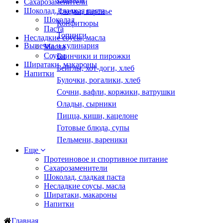
Сахарозаменители
Шоколад, сладкая паста
Джемы, варенье
Шоколад
Конфитюры
Паста
Топинги
Несладкие соусы, масла
Выпечка и кулинария
Масла
Соусы
Блинчики и пирожки
Ширатаки, макароны
Бейглы, хот-доги, хлеб
Напитки
Булочки, рогалики, хлеб
Сочни, вафли, коржики, ватрушки
Оладьи, сырники
Пицца, киши, кацелоне
Готовые блюда, супы
Пельмени, вареники
Еще
Протеиновое и спортивное питание
Сахарозаменители
Шоколад, сладкая паста
Несладкие соусы, масла
Ширатаки, макароны
Напитки
Главная