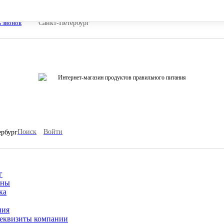
ь звонок
Санкт-Петербург
Интернет-магазин продуктов правильного питания
Поиск
Войти
ербург
г
ины
ка
ния
еквизиты компании