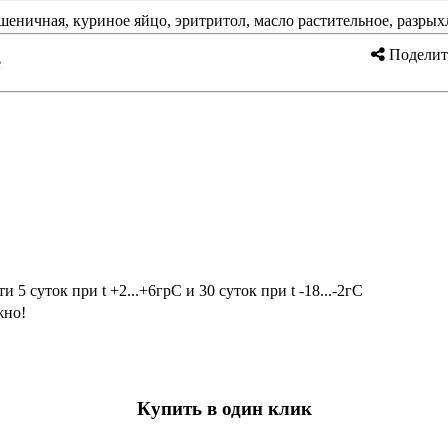
еничная, куриное яйцо, эритритол, масло растительное, разрых
Поделит
е
и 5 суток при t +2...+6грС и 30 суток при t -18...-2гС
но!
Купить в один клик